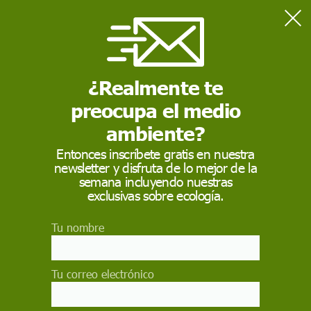
Home
Actualidad
Más de 31 millones de refugiados han huido de la guerra de
Ucrania
¿Realmente te
preocupa el medio
ACTUALIDAD
ambiente?
Más de 31 millones de
Entonces inscríbete gratis en nuestra
newsletter y disfruta de lo mejor de la
refugiados han huido
semana incluyendo nuestras
de la guerra de
exclusivas sobre ecología.
Ucrania
Tu nombre
Hasta 31.155.555 personas han abandonado
Ucrania en algún momento a causa de la guerra.
Tu correo electrónico
Por países, 17.293.665 refugiados ucranianos ya
han llegado Polonia, 2.852.395 a Rusia,