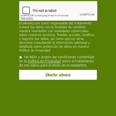
4.133.720 a Hungría, 3.879.160 a Rumanía,
1.982.815 a Eslovaquia, 997.090 a Moldavia y
16.705 a Bielorrusia, según los últimos datos de
ACNUR
EcoAvant.com
como responsable del tratamiento
tratará tus datos con la finalidad de remitirte
nuestra newsletter con novedades comerciales
ECOAVANT.COM
sobre nuestros servicios. Puedes acceder, rectificar
y suprimir tus datos, así como ejercer otros
15 de enero de 2024
derechos consultando la información adicional y
detallada sobre protección de datos en nuestra
Política de Privacidad
Facebook
X
WhatsApp
Meneame
Seguir en
He leído y acepto las condiciones contenidas
Bluesky
en la
Política de Privacidad
sobre el tratamiento
de mis datos para el envío de la newsletter.