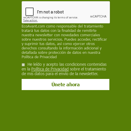
Ucrania de vender armas a países y milicias en
Oriente Próximo; también los talibanes
REDACCIÓN
EcoAvant.com
como responsable del tratamiento
tratará tus datos con la finalidad de remitirte
6 de noviembre de 2023
nuestra newsletter con novedades comerciales
sobre nuestros servicios. Puedes acceder, rectificar
Facebook
X
WhatsApp
Meneame
Seguir en
y suprimir tus datos, así como ejercer otros
derechos consultando la información adicional y
Bluesky
detallada sobre protección de datos en nuestra
Política de Privacidad
He leído y acepto las condiciones contenidas
en la
Política de Privacidad
sobre el tratamiento
de mis datos para el envío de la newsletter.
Situación de la guerra en Ucrania el 6 de noviembre de 2023 / Mapa:
EA