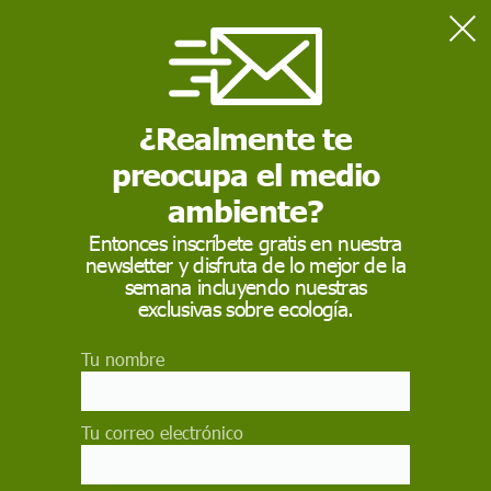
Home
Actualidad
Mapa de la guerra en Ucrania a 30 de octubre
¿Realmente te
preocupa el medio
ACTUALIDAD
ambiente?
Mapa de la guerra en
Entonces inscríbete gratis en nuestra
Ucrania a 30 de
newsletter y disfruta de lo mejor de la
semana incluyendo nuestras
octubre
exclusivas sobre ecología.
La guerra en Ucrania cumple este lunes 614 días.
Tu nombre
Las fuerzas ucranianas avanzan en la región de
Bajmut. Mientras, las fuerzas rusas continúan
operaciones, también en Donetsk y Zaporiyia.
Tu correo electrónico
Rusia sostiene que cualquier acuerdo con
Ucrania requiere que Occidente deje de buscar