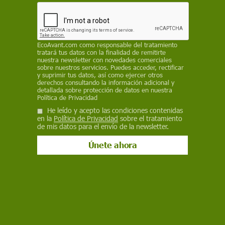
su "derrota estratégica", a la vez que se inicia la
tercera edición de la Conferencia de Paz para
Ucrania, respaldada por el Gobierno ucraniano
EcoAvant.com
como responsable del tratamiento
REDACCIÓN
tratará tus datos con la finalidad de remitirte
nuestra newsletter con novedades comerciales
30 de octubre de 2023
sobre nuestros servicios. Puedes acceder, rectificar
y suprimir tus datos, así como ejercer otros
derechos consultando la información adicional y
Facebook
X
WhatsApp
Meneame
Seguir en
detallada sobre protección de datos en nuestra
Política de Privacidad
Bluesky
He leído y acepto las condiciones contenidas
en la
Política de Privacidad
sobre el tratamiento
de mis datos para el envío de la newsletter.
Situación de la guerra en Ucrania el 30 de octubre de 2023 / Mapa: EA