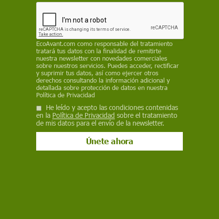
Facebook
X
WhatsApp
Meneame
Seguir en
Bluesky
EcoAvant.com
como responsable del tratamiento
tratará tus datos con la finalidad de remitirte
nuestra newsletter con novedades comerciales
sobre nuestros servicios. Puedes acceder, rectificar
y suprimir tus datos, así como ejercer otros
derechos consultando la información adicional y
detallada sobre protección de datos en nuestra
Política de Privacidad
He leído y acepto las condiciones contenidas
en la
Política de Privacidad
sobre el tratamiento
de mis datos para el envío de la newsletter.
El candidato de izquierda Luiz Inácio Lula da Silva
El candidato de izquierda Luiz Inácio Lula da
Silva (50,88%) se ha impuesto a su rival y
actual presidente brasileño, Jair Bolsonaro
(49,12%) con el 99,63% escrutado y afianza así
las opciones de remontada tras un inicio del
recuento en el que Bolsonaro estaba por delante.