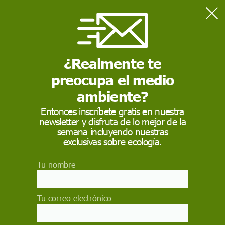
Home
Actualidad
Lula se impone a Bolsonaro en Brasil
¿Realmente te
preocupa el medio
ACTUALIDAD
ambiente?
Lula se impone a
Entonces inscríbete gratis en nuestra
Bolsonaro en Brasil
newsletter y disfruta de lo mejor de la
semana incluyendo nuestras
exclusivas sobre ecología.
El candidato de izquierda Luiz Inácio Lula da
Silva (50,88%) se ha impuesto a su rival y
actual presidente brasileño, Jair Bolsonaro
Tu nombre
(49,12%) con el 99,63% escrutado
EP
Tu correo electrónico
31 de octubre de 2022