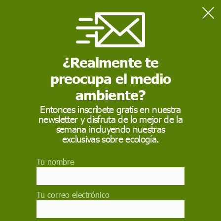
Home
Actualidad
La UE da el primer paso para rebajar el estatus de protección
del lobo
¿Realmente te
preocupa el medio
ACTUALIDAD
ambiente?
La UE da el primer
Entonces inscríbete gratis en nuestra
newsletter y disfruta de lo mejor de la
paso para rebajar el
semana incluyendo nuestras
estatus de protección
exclusivas sobre ecología.
del lobo
Tu nombre
España e Irlanda se oponen a la modificación,
mientras que Bélgica, Chipre, Eslovenia y Malta
Tu correo electrónico
se abstienen. La medida reduciría la "protección
estricta" del lobo a la de simple "protección"