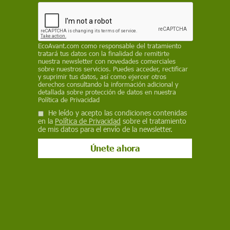
REDACCIÓN / EP
26 de septiembre de 2024
EcoAvant.com
como responsable del tratamiento
tratará tus datos con la finalidad de remitirte
Facebook
X
WhatsApp
Meneame
Seguir en
nuestra newsletter con novedades comerciales
sobre nuestros servicios. Puedes acceder, rectificar
Bluesky
y suprimir tus datos, así como ejercer otros
derechos consultando la información adicional y
detallada sobre protección de datos en nuestra
Política de Privacidad
He leído y acepto las condiciones contenidas
en la
Política de Privacidad
sobre el tratamiento
de mis datos para el envío de la newsletter.
Rebajar el estatus el estatus de protección del lobo en la UE / Foto: EP
La Unión Europea ha dado este miércoles el
primer paso para rebajar el estatus de protección