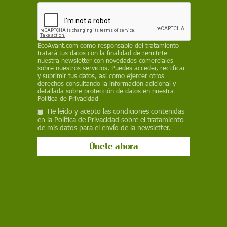
Facebook
X
WhatsApp
Meneame
Seguir en
Bluesky
EcoAvant.com
como responsable del tratamiento
tratará tus datos con la finalidad de remitirte
nuestra newsletter con novedades comerciales
sobre nuestros servicios. Puedes acceder, rectificar
y suprimir tus datos, así como ejercer otros
derechos consultando la información adicional y
detallada sobre protección de datos en nuestra
Política de Privacidad
He leído y acepto las condiciones contenidas
en la
Política de Privacidad
sobre el tratamiento
de mis datos para el envío de la newsletter.
Una madre y una hija se besan a su llegada procedente de Ucrania en la
estación de tren de Przemysl (Polonia) / Foto: Alejandro Martínez Vélez
- EP
Más de 2,1 millones de personas se han visto
obligadas a salir de Ucrania desde el inicio de la
ofensiva militar lanzada por el presidente de
Rusia, Vladimir Putin, según un balance