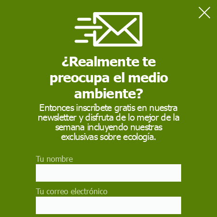
Home
Actualidad
Hasta 2,1 millones de personas han huido de Ucrania
¿Realmente te
preocupa el medio
ACTUALIDAD
ambiente?
Hasta 2,1 millones de
Entonces inscríbete gratis en nuestra
personas han huido de
newsletter y disfruta de lo mejor de la
semana incluyendo nuestras
Ucrania
exclusivas sobre ecología.
Es el éxodo el más rápido registrado en Europa
Tu nombre
desde la Segunda Guerra Mundial, cifra ya en
casi 1,3 millones los refugiados en Polonia
Tu correo electrónico
REDACCIÓN / EP
9 de marzo de 2022