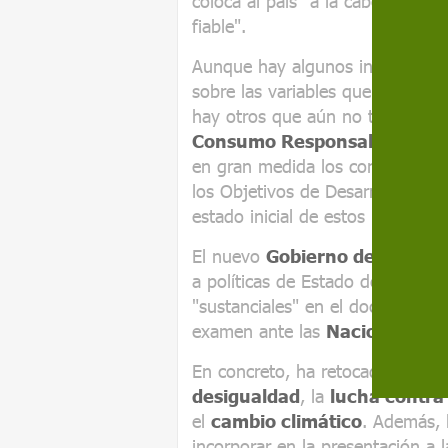
coloca al país "a la cabeza" del 
fiable".
Aunque hay algunos indicadores 
sobre las variables que represen
hay otros que aún no tienen una
Consumo Responsable
. El i
en gran medida los contenidos d
los Objetivos de Desarrollo Sos
estado inicial de estos indicador
El nuevo
Gobierno de Pedro 
a políticas de Estado del anteri
"sustanciales" en el documento,
examen ante las
Naciones Uni
En concreto, ha retocado el do
desigualdad
, la
lucha contra
el
cambio climático
. Además, 
incorporar en la presentación a