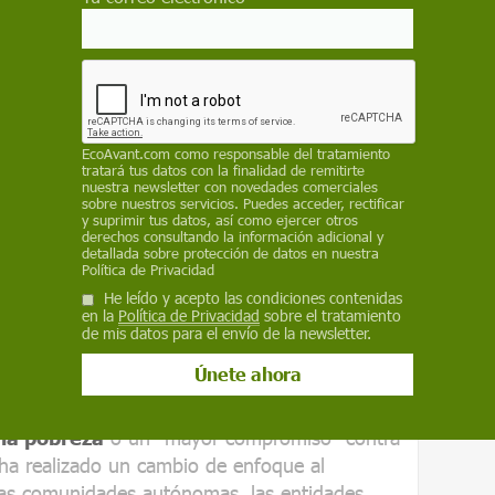
resto gracias a un sistema estadístico "fuerte y
sobre los que hay un consenso internacional
tan, como por ejemplo el crecimiento del PIB,
 medición exacta, como es el caso del
nforme que va a presentar el Ejecutivo refleja
EcoAvant.com
como responsable del tratamiento
tratará tus datos con la finalidad de remitirte
e lo que va a hacer España para cumplir con
nuestra newsletter con novedades comerciales
sobre nuestros servicios. Puedes acceder, rectificar
tenible, acompañado de un anexo que refleja el
y suprimir tus datos, así como ejercer otros
es.
derechos consultando la información adicional y
detallada sobre protección de datos en nuestra
Política de Privacidad
Sánchez
, aunque ha decidido dar continuidad
He leído y acepto las condiciones contenidas
or Ejecutivo, ha incorporado cambios
en la
Política de Privacidad
sobre el tratamiento
de mis datos para el envío de la newsletter.
 así como en la manera de presentar el
das
.
cumento en temas concretos como la
 la pobreza
o un "mayor compromiso" contra
ha realizado un cambio de enfoque al
 las comunidades autónomas, las entidades