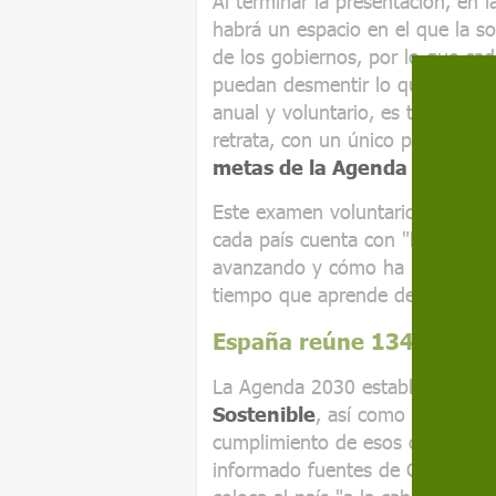
Al terminar la presentación, en l
habrá un espacio en el que la soc
de los gobiernos, por lo que ca
puedan desmentir lo que están p
anual y voluntario, es tratar de 
retrata, con un único premio de
metas de la Agenda 2030
.
Este examen voluntario es una re
cada país cuenta con "lealtad" 
avanzando y cómo ha ido asimil
tiempo que aprende de la experi
España reúne 134 de los 
La Agenda 2030 establece un to
Sostenible
, así como 169 meta
cumplimiento de esos objetivos.
informado fuentes de Gobierno, 