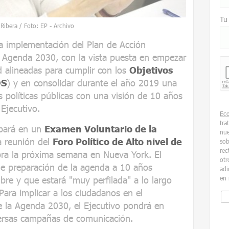
Tu
 Ribera / Foto: EP - Archivo
la implementación del Plan de Acción
a Agenda 2030, con la vista puesta en empezar
 alineadas para cumplir con los
Objetivos
S
) y en consolidar durante el año 2019 una
s políticas públicas con una visión de 10 años
Ejecutivo.
Ec
tra
ipará en un
Examen Voluntario de la
nue
a reunión del
Foro Político de Alto nivel de
sob
rec
bra la próxima semana en Nueva York. El
otr
de preparación de la agenda a 10 años
adi
re y que estará "muy perfilada" a lo largo
en 
ara implicar a los ciudadanos en el
e la Agenda 2030, el Ejecutivo pondrá en
ersas campañas de comunicación.