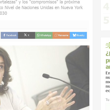
fortalezas" y los "compromisos" la próxima
lto Nivel de Naciones Unidas en Nueva York
2030
Facebook
X
WhatsApp
Meneame
Bluesky
¿
p
a
En
nu
me
nu
ec
Tu