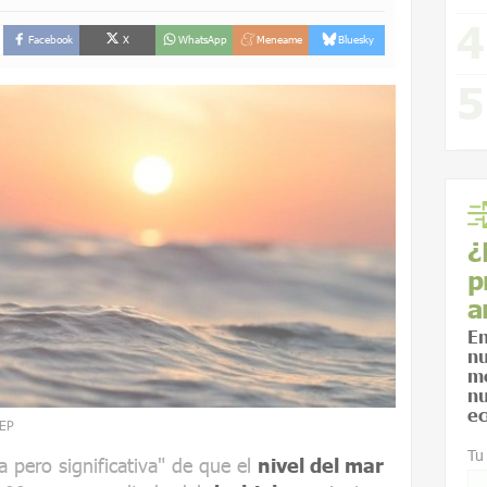
Facebook
X
WhatsApp
Meneame
Bluesky
¿
p
a
En
nu
me
nu
ec
 EP
Tu
 pero significativa" de que el
nivel del mar