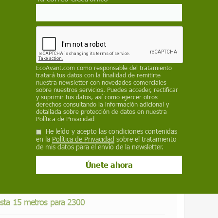
 como fuente preferida de Google
 forma gratuita.
ACTIVAR AHORA
EcoAvant.com
como responsable del tratamiento
tratará tus datos con la finalidad de remitirte
nuestra newsletter con novedades comerciales
sobre nuestros servicios. Puedes acceder, rectificar
y suprimir tus datos, así como ejercer otros
derechos consultando la información adicional y
detallada sobre protección de datos en nuestra
Política de Privacidad
He leído y acepto las condiciones contenidas
0 desplazados al día por conflictos y desastres
en la
Política de Privacidad
sobre el tratamiento
de mis datos para el envío de la newsletter.
podría costar más de 12.000 millones
hasta 15 metros para 2300