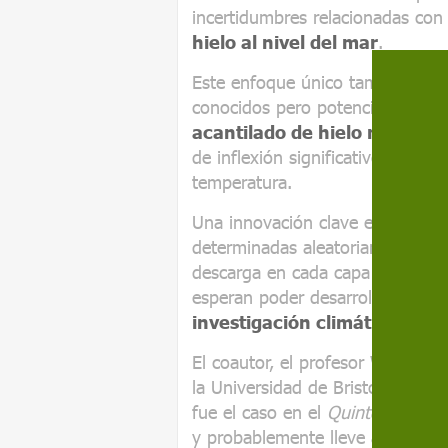
incertidumbres relacionadas con
hielo al nivel del mar
.
Este enfoque único también sirvi
conocidos pero potencialmente c
acantilado de hielo marino"
de inflexión significativos en la
temperatura.
Una innovación clave en este tr
determinadas aleatoriamente ent
descarga en cada capa de hielo: 
esperan poder desarrollarse y ap
investigación climática
.
El coautor, el profesor Willy Aspi
la Universidad de Bristol, agregó
fue el caso en el
Quinto Informe
y probablemente lleve a una eval