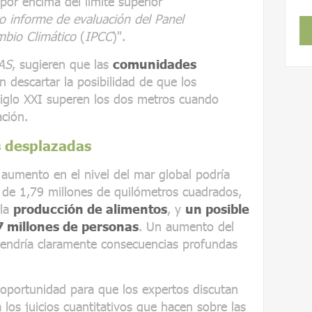
or encima del límite superior
o informe de evaluación del Panel
mbio Climático
(
IPCC
)".
AS
, sugieren que las
comunidades
n descartar la posibilidad de que los
siglo XXI superen los dos metros cuando
ación.
s desplazadas
 aumento en el nivel del mar global podría
a de 1,79 millones de quilómetros cuadrados,
 la
producción de alimentos
, y
un posible
 millones de personas
. Un aumento del
tendría claramente consecuencias profundas
 oportunidad para que los expertos discutan
 los juicios cuantitativos que hacen sobre las