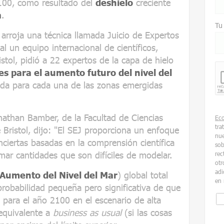
100, como resultado del
deshielo
creciente
a
.
Tu
 arroja una técnica llamada Juicio de Expertos
l un equipo internacional de científicos,
istol, pidió a 22 expertos de la capa de hielo
es para el aumento futuro del nivel del
ada para cada una de las zonas emergidas
Jonathan Bamber, de la Facultad de Ciencias
Ec
tra
 Bristol, dijo: "El SEJ proporciona un enfoque
nue
nciertas basadas en la comprensión científica
sob
imar cantidades que son difíciles de modelar.
rec
otr
adi
Aumento del Nivel del Mar
) global total
en 
robabilidad pequeña pero significativa de que
 para el año 2100 en el escenario de alta
equivalente a
business as usual
(si las cosas