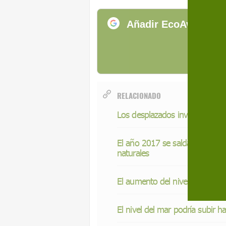
Añadir EcoAvant.com
de
RELACIONADO
Los desplazados invisibles
El año 2017 se salda con 80.00
naturales
El aumento del nivel del mar 
El nivel del mar podría subir 