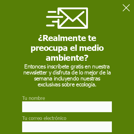
Home
Actualidad
El deshielo del permafrost acelerará bruscamente el cambio
climático
¿Realmente te
preocupa el medio
ACTUALIDAD
ambiente?
El deshielo del
Entonces inscríbete gratis en nuestra
newsletter y disfruta de lo mejor de la
permafrost acelerará
semana incluyendo nuestras
bruscamente el
exclusivas sobre ecología.
cambio climático
Tu nombre
El suelo helado durante años de algunas
regiones del Ártico acumula grandes cantidades
Tu correo electrónico
de carbono y libera metano al subir las
temperaturas