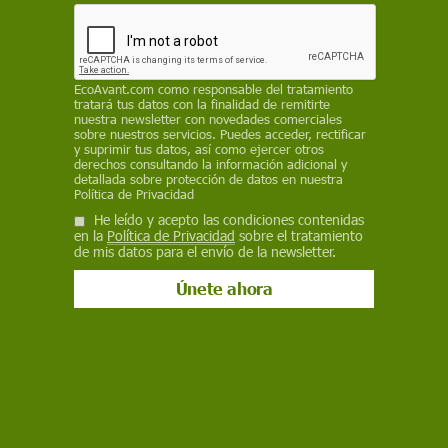
EP
18 de septiembre de 2018
EcoAvant.com
como responsable del tratamiento
tratará tus datos con la finalidad de remitirte
Facebook
X
WhatsApp
Meneame
Seguir en
nuestra newsletter con novedades comerciales
sobre nuestros servicios. Puedes acceder, rectificar
Bluesky
y suprimir tus datos, así como ejercer otros
derechos consultando la información adicional y
detallada sobre protección de datos en nuestra
Política de Privacidad
He leído y acepto las condiciones contenidas
en la
Política de Privacidad
sobre el tratamiento
de mis datos para el envío de la newsletter.
El suelo helado durante siglos del permafrost se está descongelando /
Foto: Arcaion
Un nuevo
estudio
ha tenido en cuenta por
primera vez la liberación de carbono del