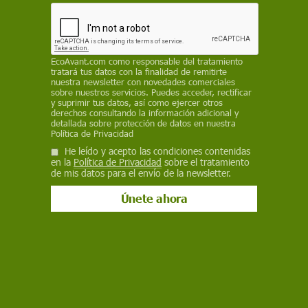
usuarios, incluso en casos problemáticos, lo que
refuerza creencias erróneas y reduce la
autocrítica en contextos sociales y emocionales
EcoAvant.com
como responsable del tratamiento
SINC
tratará tus datos con la finalidad de remitirte
nuestra newsletter con novedades comerciales
30 de marzo de 2026
sobre nuestros servicios. Puedes acceder, rectificar
y suprimir tus datos, así como ejercer otros
derechos consultando la información adicional y
Facebook
X
WhatsApp
Meneame
Seguir en
detallada sobre protección de datos en nuestra
Política de Privacidad
Bluesky
He leído y acepto las condiciones contenidas
en la
Política de Privacidad
sobre el tratamiento
de mis datos para el envío de la newsletter.
Los chatbots de IA tienden a dar la razón a los usuarios / Imagen: PB