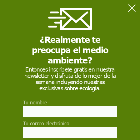
Home
Actualidad
Cuando la IA da demasiado la razón: cómo los chatbots pueden
sesgar nuestro juicio
¿Realmente te
preocupa el medio
ACTUALIDAD
ambiente?
Cuando la IA da
Entonces inscríbete gratis en nuestra
newsletter y disfruta de lo mejor de la
demasiado la razón:
semana incluyendo nuestras
cómo los chatbots
exclusivas sobre ecología.
pueden sesgar nuestro
Tu nombre
juicio
Tu correo electrónico
Un estudio de Stanford revela que los chatbots
respaldan un 49% más las decisiones de los