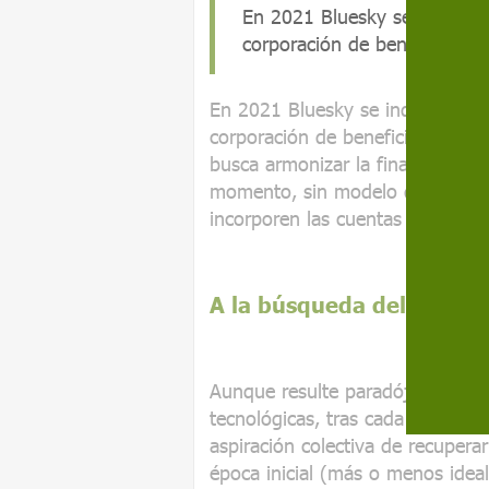
En 2021 Bluesky se independ
corporación de beneficio púb
En 2021 Bluesky se independizó
corporación de beneficio público
busca armonizar la finalidad lucr
momento, sin modelo de negocio,
incorporen las cuentas de pago y
A la búsqueda del paraís
Aunque resulte paradójico en u
tecnológicas, tras cada migració
aspiración colectiva de recuperar
época inicial (más o menos idea