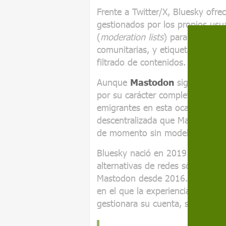
Frente a Twitter/X, Bluesky ofre
gestionados por los propios usua
(
moderation lists
) para el bloqu
comunitarias, y etiquetadores (
l
filtrado de contenidos.
Aunque
Mastodon
siga siendo 
por su carácter completamente d
emigrantes en esta ocasión se e
descentralizada que Mastodon p
de momento sin modelo de negoc
Bluesky nació en 2019 como un p
alternativas de redes sociales m
Mastodon desde 2016. Pero el e
en el que la experiencia de usua
gestionara su cuenta, sino que 