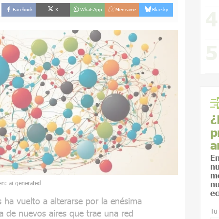
Facebook
X
WhatsApp
Meneame
Bluesky
¿
p
a
En
nu
me
en: ai generated
nu
ec
s ha vuelto a alterarse por la enésima
Tu
a de nuevos aires que trae una red