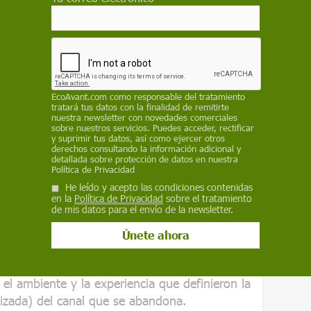
izó de Twitter y se constituyó como una
lico (
Public Benefit Corporation
)
 de Twitter y se constituyó como una
 (
Public Benefit Corporation
), con lo que se
EcoAvant.com
como responsable del tratamiento
ativa con un impacto social positivo. De
tratará tus datos con la finalidad de remitirte
nuestra newsletter con novedades comerciales
 aunque es previsible que a corto plazo se
sobre nuestros servicios. Puedes acceder, rectificar
 alguna modalidad publicitaria.
y suprimir tus datos, así como ejercer otros
derechos consultando la información adicional y
detallada sobre protección de datos en nuestra
Política de Privacidad
He leído y acepto las condiciones contenidas
o perdido
en la
Política de Privacidad
sobre el tratamiento
de mis datos para el envío de la newsletter.
n panorama sembrado de revoluciones
n de usuarios entre plataformas se detecta la
 el ambiente y la experiencia que definieron la
lizada) del canal que se abandona.