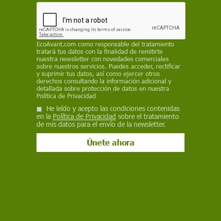
EcoAvant.com
como responsable del tratamiento
tratará tus datos con la finalidad de remitirte
nuestra newsletter con novedades comerciales
sobre nuestros servicios. Puedes acceder, rectificar
y suprimir tus datos, así como ejercer otros
derechos consultando la información adicional y
detallada sobre protección de datos en nuestra
Política de Privacidad
He leído y acepto las condiciones contenidas
en la
Política de Privacidad
sobre el tratamiento
Naturaleza
de mis datos para el envío de la newsletter.
El cambio climático también amenaza
a las Islas Galápagos
REPORTAJE - El archipiélago de espectacular paisaje volcánico
y fauna endémica, que inspiró la revolucionaria teoría de la
evolución del naturalista Charles Darwin, donde iguanas,
tortugas gigantes, leones marinos, pingüinos, albatros y una
gran variedad de aves podrían estar en riesgo por el aumento
global de las temperaturas