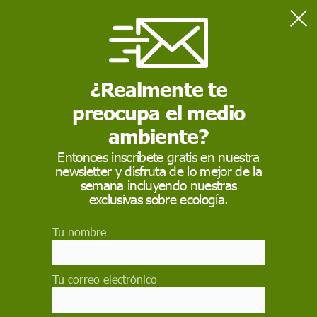
Home
Xavier Moret Ros
¿Realmente te
preocupa el medio
ambiente?
Entonces inscríbete gratis en nuestra
newsletter y disfruta de lo mejor de la
semana incluyendo nuestras
exclusivas sobre ecología.
Xavier Moret Ros
Tu nombre
Reportero y escritor
Reportero especializado en viajes del diario El Periódico, fue
anteriormente redactor de La Vanguardia y de El País, y ha
Tu correo electrónico
publicado en las revistas National Geographic, Geo, y Altaïr, entre
otras. También ha trabajado como reportero para TV3 y TVE