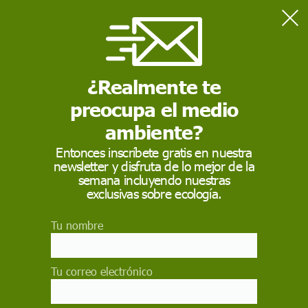
Home
UICN
¿Realmente te
UICN
preocupa el medio
La
UICN
Unión Internacional para la Conservación de la
Naturaleza es una organización internacional dedicada a la
ambiente?
conservación de los recursos naturales.
Entonces inscríbete gratis en nuestra
newsletter y disfruta de lo mejor de la
semana incluyendo nuestras
exclusivas sobre ecología.
Tu nombre
Tu correo electrónico