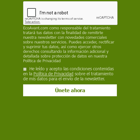
Naturaleza
Una alianza de 25 países se moviliza
para salvar a la tortuga laúd del
EcoAvant.com
como responsable del tratamiento
tratará tus datos con la finalidad de remitirte
Atlántico
nuestra newsletter con novedades comerciales
sobre nuestros servicios. Puedes acceder, rectificar
y suprimir tus datos, así como ejercer otros
La Alianza Wilkes para la Tortuga Laúd del Atlántico, liderada
derechos consultando la información adicional y
por la Universidad de Exeter y con 50 organizaciones de 25
detallada sobre protección de datos en nuestra
países, se ha presentado en el Día Mundial de las Tortugas
Política de Privacidad
Marinas para frenar el declive de una especie "vulnerable"
He leído y acepto las condiciones contenidas
en la
Política de Privacidad
sobre el tratamiento
de mis datos para el envío de la newsletter.