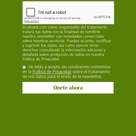
EcoAvant.com
como responsable del tratamiento
tratará tus datos con la finalidad de remitirte
nuestra newsletter con novedades comerciales
sobre nuestros servicios. Puedes acceder, rectificar
Medio Ambiente
y suprimir tus datos, así como ejercer otros
derechos consultando la información adicional y
Muerte sin precedentes de corales en
detallada sobre protección de datos en nuestra
Política de Privacidad
la Gran Barrera australiana
He leído y acepto las condiciones contenidas
La mortalidad promedio por blanqueamiento fue del 92%,
en la
Política de Privacidad
sobre el tratamiento
de mis datos para el envío de la newsletter.
impactando al 96% de los corales vivos en la Gran Barrera de
Coral. "Esto marca una de las tasas de mortalidad de corales
más altas jamás documentadas a nivel mundial"