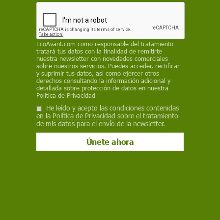
Internacional de las Familias cambia cada año y se centra
en temas relevantes relacionados con las familias, como la
educación, la salud, la igualdad de género, la pobreza, la
migración o la violencia doméstica, entre otros. En 2023,
EcoAvant.com
como responsable del tratamiento
el Día Internacional de las Familias tiene como objetivo
tratará tus datos con la finalidad de remitirte
sensibilizar sobre la incidencia que las tendencias
nuestra newsletter con novedades comerciales
demográficas tienen en las familias.
sobre nuestros servicios. Puedes acceder, rectificar
y suprimir tus datos, así como ejercer otros
derechos consultando la información adicional y
detallada sobre protección de datos en nuestra
Política de Privacidad
He leído y acepto las condiciones contenidas
en la
Política de Privacidad
sobre el tratamiento
de mis datos para el envío de la newsletter.
Sostenibilidad
15 de mayo: Día Internacional de las