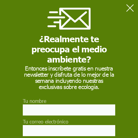
Home
Día Internacional de las Familias
¿Realmente te
DÍA INTERNACIONAL DE LAS FAMILIAS
preocupa el medio
ambiente?
Entonces inscríbete gratis en nuestra
newsletter y disfruta de lo mejor de la
semana incluyendo nuestras
exclusivas sobre ecología.
Tu nombre
Cada 15 de mayo se celebra el Día Internacional de las
Familias, una fecha destinada a fomentar la concienciación
Tu correo electrónico
y el conocimiento acerca de los procesos sociales,
económicos y demográficos que impactan en este
importante núcleo de la sociedad. El lema del Día