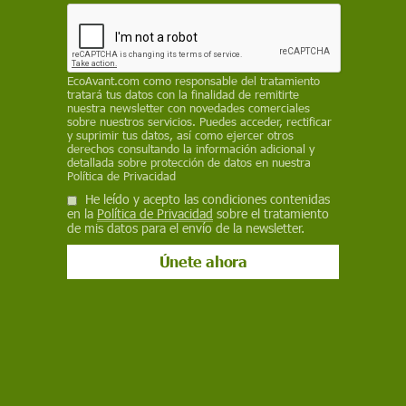
eléctrico.
EcoAvant.com
como responsable del tratamiento
tratará tus datos con la finalidad de remitirte
nuestra newsletter con novedades comerciales
sobre nuestros servicios. Puedes acceder, rectificar
y suprimir tus datos, así como ejercer otros
derechos consultando la información adicional y
detallada sobre protección de datos en nuestra
Política de Privacidad
He leído y acepto las condiciones contenidas
en la
Política de Privacidad
sobre el tratamiento
de mis datos para el envío de la newsletter.
Iniciativas
BLUETTI lanza la estación de energía
portátil AC70 durante el Black Friday y
Cyber Monday
Noviembre es el momento ideal para aprovechar las ofertas y
BLUETTI, pionero en soluciones de energía portátiles, ofrece