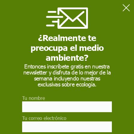
Home
BLUETTI
¿Realmente te
BLUETTI
preocupa el medio
ambiente?
Entonces inscríbete gratis en nuestra
newsletter y disfruta de lo mejor de la
semana incluyendo nuestras
exclusivas sobre ecología.
Tu nombre
El
cargador solar
BLUETTI es una fuente autónoma de
energía portátil; estos utilizan energía
solar
fotovoltaicas
Tu correo electrónico
una energía renovable que proviene del sol, captura dicha
energía y recarga la batería interna del dispositivo, para
más tarde poder alimentar cualquier otro dispositivo