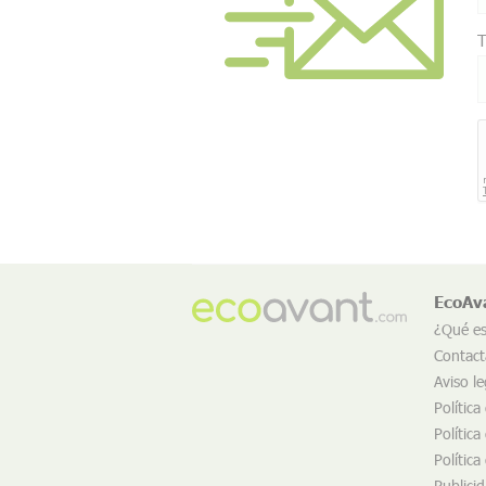
T
EcoAv
¿Qué e
Contact
Aviso le
Política
Política
Política
Publici