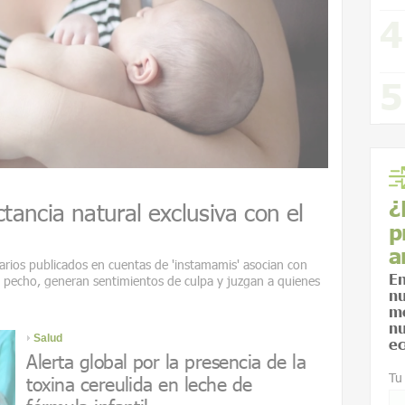
¿
ctancia natural exclusiva con el
p
a
arios publicados en cuentas de 'instamamis' asocian con
En
l pecho, generan sentimientos de culpa y juzgan a quienes
nu
me
nu
Salud
ec
Alerta global por la presencia de la
Tu
toxina cereulida en leche de