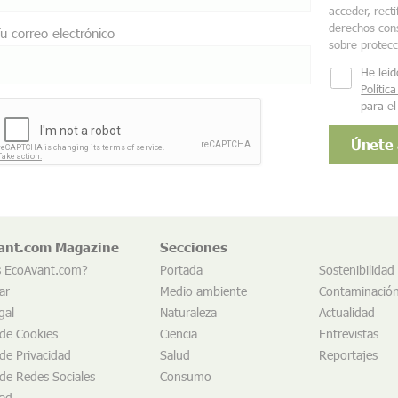
acceder, recti
derechos cons
u correo electrónico
sobre protec
He leíd
Polític
para el
ant.com Magazine
Secciones
s EcoAvant.com?
Portada
Sostenibilidad
ar
Medio ambiente
Contaminació
gal
Naturaleza
Actualidad
 de Cookies
Ciencia
Entrevistas
 de Privacidad
Salud
Reportajes
 de Redes Sociales
Consumo
dad