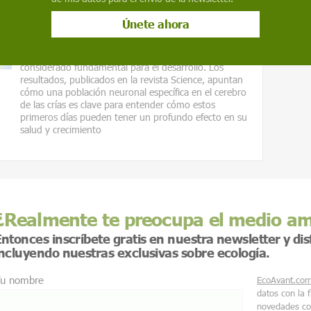
Estas son las neuronas que explican
el apego entre las madres y sus
bebés
Un estudio en ratones analiza este vínculo afectivo,
considerado fundamental para el desarrollo. Los
resultados, publicados en la revista Science, apuntan
cómo una población neuronal específica en el cerebro
de las crías es clave para entender cómo estos
primeros días pueden tener un profundo efecto en su
salud y crecimiento
¿Realmente te preocupa el medio a
ntonces inscríbete gratis en nuestra newsletter y di
incluyendo nuestras exclusivas sobre ecología.
u nombre
EcoAvant.co
datos con la 
novedades co