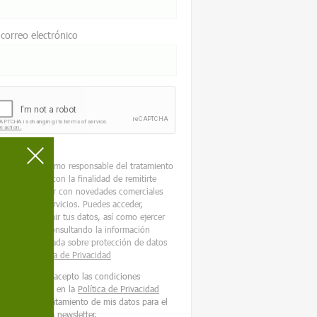
 correo electrónico
oAvant.com
como responsable del tratamiento
tará tus datos con la finalidad de remitirte
stra newsletter con novedades comerciales
re nuestros servicios. Puedes acceder,
tificar y suprimir tus datos, así como ejercer
os derechos consultando la información
cional y detallada sobre protección de datos
nuestra
Política de Privacidad
He leído y acepto las condiciones
contenidas en la
Política de Privacidad
sobre el tratamiento de mis datos para el
envío de la newsletter.