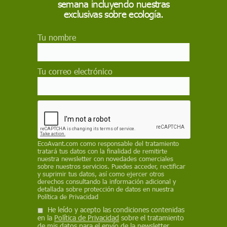
semana incluyendo nuestras
nacimiento
exclusivas sobre ecología.
Actualidad
Tu nombre
¿Por qué hay más perros y menos
bebés?
Un estudio analiza cómo la ausencia de vínculos
Tu correo electrónico
estables con otras personas y el apoyo emocional que
ofrecen las mascotas puede explicar por qué cada vez
más gente convive con estos animales.
Naturaleza
¿Cómo reconocen los monos a las
EcoAvant.com
como responsable del tratamiento
serpientes tan rápido?
tratará tus datos con la finalidad de remitirte
nuestra newsletter con novedades comerciales
Incluso los monos y los bebés humanos que nunca se
sobre nuestros servicios. Puedes acceder, rectificar
han topado con una serpiente reaccionan ante sus
y suprimir tus datos, así como ejercer otros
imágenes, lo que demuestra nuestro miedo innato
derechos consultando la información adicional y
hacia estas criaturas
detallada sobre protección de datos en nuestra
Política de Privacidad
He leído y acepto las condiciones contenidas
Ciencia
en la
Política de Privacidad
sobre el tratamiento
de mis datos para el envío de la newsletter.