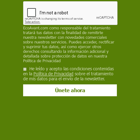
Bluesky
EcoAvant.com
como responsable del tratamiento
tratará tus datos con la finalidad de remitirte
nuestra newsletter con novedades comerciales
sobre nuestros servicios. Puedes acceder, rectificar
y suprimir tus datos, así como ejercer otros
derechos consultando la información adicional y
detallada sobre protección de datos en nuestra
Política de Privacidad
He leído y acepto las condiciones contenidas
en la
Política de Privacidad
sobre el tratamiento
Una mujer trabaja en un cultivo de arroz en Liberia / Foto: FAO/Georges
de mis datos para el envío de la newsletter.
Gobet
El panorama resulta totalmente absurdo. A pesar
de que se producen comestibles suficientes para
una correcta alimentación de los más de 7.000
millones de personas que habitan el planeta,
unos 868 millones pasan hambre ─el 98% de
los mismos viven en países en desarrollo─.
Mientras, cerca de
un tercio de los alimentos