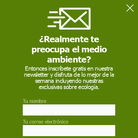
Home
Sostenibilidad
Un derecho olvidado
¿Realmente te
preocupa el medio
SOSTENIBILIDAD
ambiente?
Un derecho olvidado
Entonces inscríbete gratis en nuestra
newsletter y disfruta de lo mejor de la
La seguridad alimentaria, reconocida como un
semana incluyendo nuestras
derecho universal, resulta inviable con el actual
exclusivas sobre ecología.
sistema de producción y comercialización, que
prima los intereses económicos
Tu nombre
ENIA SÁNCHEZ
30 de julio de 2013
Tu correo electrónico
Facebook
X
WhatsApp
Meneame
Seguir en