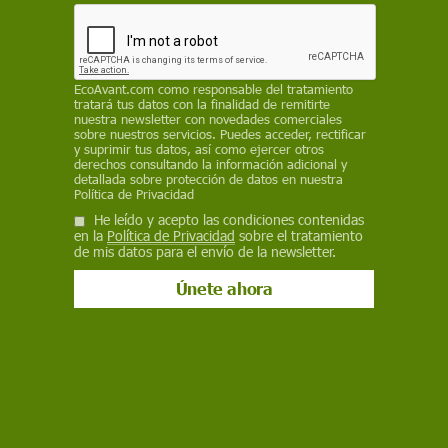
dilatación. Sin embargo, los expertos mantienen
la cautela y alertan de los posibles riesgos para
los neonatos
EcoAvant.com
como responsable del tratamiento
ANDREA J. ARRATIBEL
/
SINC
tratará tus datos con la finalidad de remitirte
nuestra newsletter con novedades comerciales
sobre nuestros servicios. Puedes acceder, rectificar
3 de octubre de 2022
y suprimir tus datos, así como ejercer otros
derechos consultando la información adicional y
detallada sobre protección de datos en nuestra
Facebook
X
WhatsApp
Meneame
Seguir en
Política de Privacidad
Bluesky
He leído y acepto las condiciones contenidas
en la
Política de Privacidad
sobre el tratamiento
de mis datos para el envío de la newsletter.
Parto en el agua / Foto: SINC