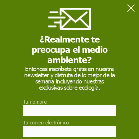
Home
Salud
Parto en el agua: no hay certezas sobre la seguridad del recién
nacido
¿Realmente te
preocupa el medio
SALUD
ambiente?
Parto en el agua: no
Entonces inscríbete gratis en nuestra
newsletter y disfruta de lo mejor de la
hay certezas sobre la
semana incluyendo nuestras
seguridad del recién
exclusivas sobre ecología.
nacido
Tu nombre
En los últimos años ha aumentado el número de
mujeres que deciden alumbrar en el agua, una
Tu correo electrónico
opción que, según diversos estudios, resulta
eficaz para reducir el dolor y acortar el tiempo de