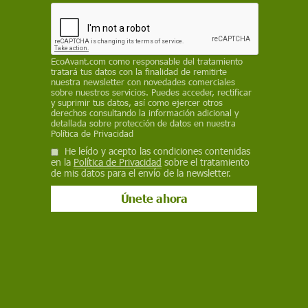
Facebook
X
WhatsApp
Meneame
Seguir en
Bluesky
EcoAvant.com
como responsable del tratamiento
tratará tus datos con la finalidad de remitirte
nuestra newsletter con novedades comerciales
sobre nuestros servicios. Puedes acceder, rectificar
y suprimir tus datos, así como ejercer otros
derechos consultando la información adicional y
detallada sobre protección de datos en nuestra
Política de Privacidad
He leído y acepto las condiciones contenidas
en la
Política de Privacidad
sobre el tratamiento
de mis datos para el envío de la newsletter.
Unos neoyorquinos cruzan una calle llevando sus compras en bolsas de
plástico y papel / Foto: Kenneth Wiedemann
Nueva York avanza más en materia de
minimización de residuos. Tras
vetar el uso de
los envases de poliestireno de un solo uso
,
ahora le toca el turno a las bolsas de plástico.
Después de dos años de intenso debate, a partir