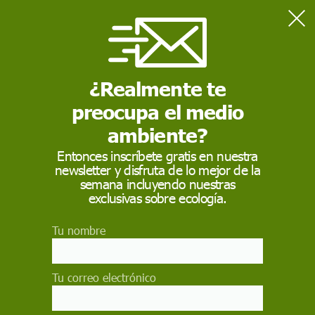
Home
Contaminación
Nueva York no quiere más plástico
¿Realmente te
preocupa el medio
CONTAMINACIÓN
ambiente?
Nueva York no quiere
Entonces inscríbete gratis en nuestra
más plástico
newsletter y disfruta de lo mejor de la
semana incluyendo nuestras
exclusivas sobre ecología.
Una nueva ley obliga a los comercios de la
mayor ciudad de Estados Unidos a cobrar cuatro
céntimos de euro por cada bolsa no reutilizable
Tu nombre
que entreguen a los clientes
CARMEN MORA
Tu correo electrónico
7 de junio de 2016