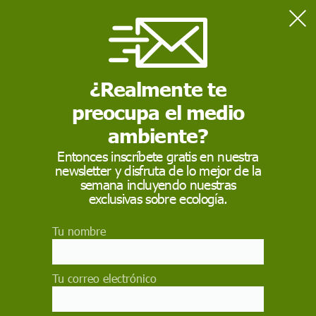
Home
Contaminación
Devolver el casco
¿Realmente te
preocupa el medio
CONTAMINACIÓN
ambiente?
Devolver el casco
Entonces inscríbete gratis en nuestra
newsletter y disfruta de lo mejor de la
El municipio catalán de Cadaqués recupera el
semana incluyendo nuestras
sistema de devolución de envases para bebidas
exclusivas sobre ecología.
de un sólo uso vigente hace 30 años
CRISTINA FERNÁNDEZ
Tu nombre
18 de abril de 2013
Tu correo electrónico
Facebook
X
WhatsApp
Meneame
Seguir en
Bluesky