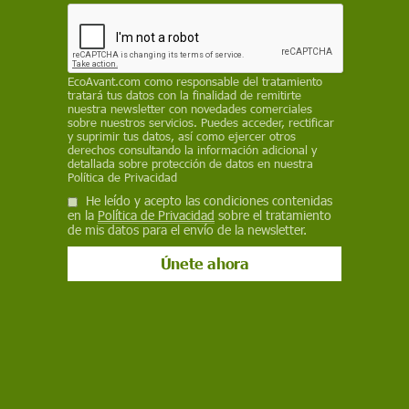
EcoAvant.com
como responsable del tratamiento
tratará tus datos con la finalidad de remitirte
nuestra newsletter con novedades comerciales
sobre nuestros servicios. Puedes acceder, rectificar
y suprimir tus datos, así como ejercer otros
derechos consultando la información adicional y
detallada sobre protección de datos en nuestra
Política de Privacidad
Máquina de retorno de envases en un supermercado / Foto: Retorna
He leído y acepto las condiciones contenidas
en la
Política de Privacidad
sobre el tratamiento
de mis datos para el envío de la newsletter.
La antigua costumbre de
devolver el casco
,
presente en España hasta hace tres décadas,
vuelve a implantarse temporalmente en
Cadaqués (Girona), una localidad turística
situada a unos 170 kilómetros al norte de
Barcelona. La iniciativa tiene como objetivo
demostrar que la opción de reciclaje del Sistema
de Depósito, Devolución y Retorno (SDDR) es