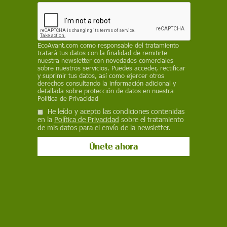
Facebook
X
WhatsApp
Meneame
Seguir en
Bluesky
EcoAvant.com
como responsable del tratamiento
tratará tus datos con la finalidad de remitirte
nuestra newsletter con novedades comerciales
sobre nuestros servicios. Puedes acceder, rectificar
y suprimir tus datos, así como ejercer otros
derechos consultando la información adicional y
detallada sobre protección de datos en nuestra
Política de Privacidad
He leído y acepto las condiciones contenidas
en la
Política de Privacidad
sobre el tratamiento
de mis datos para el envío de la newsletter.
Granos de soja / Foto: keithferrisphoto
La expansión de los cultivos de vegetales
genéticamente modificados (OGM) ha sido
meteórica desde su aparición hace apenas dos
décadas. En 1996 había 1,7 millones de
hectáreas dedicadas a su producción en todo el
mundo, mientras que el año pasado la cifra