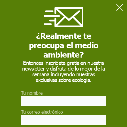
Home
Consumo
La invasión de la soja transgénica
¿Realmente te
preocupa el medio
CONSUMO
ambiente?
La invasión de la soja
Entonces inscríbete gratis en nuestra
transgénica
newsletter y disfruta de lo mejor de la
semana incluyendo nuestras
exclusivas sobre ecología.
Los países del Cono Sur apuestan por los
cultivos modificados genéticamente pese a les
evidencias científicas de su impacto sobre el
Tu nombre
medio y la salud humana
CRISTINA FERNÁNDEZ
Tu correo electrónico
12 de julio de 2013