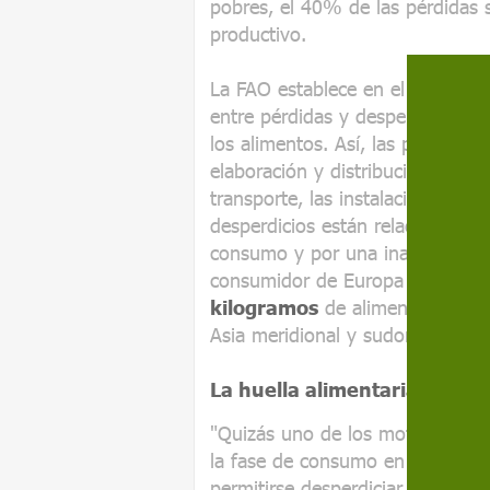
pobres, el 40% de las pérdidas s
productivo.
La FAO establece en el estudio
G
entre pérdidas y desperdicios 
los alimentos. Así, las pérdidas
elaboración y distribución a cau
transporte, las instalaciones, el 
desperdicios están relacionados
consumo y por una inadecuada g
consumidor de Europa y Améric
kilogramos
de alimentos al año
Asia meridional y sudoriental la 
La huella alimentaria
"Quizás uno de los motivos más 
la fase de consumo en los paíse
permitirse desperdiciar comida. 