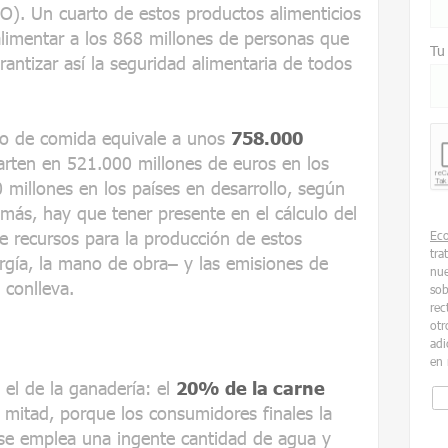
AO). Un cuarto de estos productos alimenticios
limentar a los 868 millones de personas que
Tu
ntizar así la seguridad alimentaria de todos
rro de comida equivale a unos
758.000
arten en 521.000 millones de euros en los
0 millones en los países en desarrollo, según
emás, hay que tener presente en el cálculo del
de recursos para la producción de estos
Ec
tra
rgía, la mano de obra– y las emisiones de
nue
 conlleva.
sob
rec
otr
adi
en 
 el de la ganadería: el
20% de la carne
 mitad, porque los consumidores finales la
 se emplea una ingente cantidad de agua y