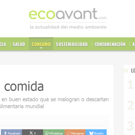
CIA
SALUD
CONSUMO
SOSTENIBILIDAD
CONTAMINACIÓN
A
L
e comida
s en buen estado que se malogran o descartan
alimentaria mundial
Facebook
X
WhatsApp
Meneame
Bluesky