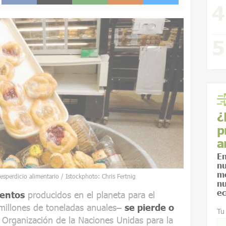
¿
p
a
En
nu
me
esperdicio alimentario / Istockphoto: Chris Fertnig
nu
ec
mentos
producidos en el planeta para el
llones de toneladas anuales–
se pierde o
Tu
 Organización de la Naciones Unidas para la