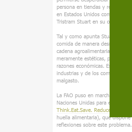
persona en tiendas y restaurant
en Estados Unidos como en la Un
Tristram Stuart en su obra
Despi
Tal y como apunta Stuart, en los
comida de manera desmesurada, 
cadena agroalimentaria aptos p
meramente estéticas, por la pro
razones económicas. Es por ello 
industrias y de los comercios min
malgasto.
La FAO puso en marcha a princip
Naciones Unidas para el Medio 
Think.Eat.Save. Reduce your foo
huella alimentaria), que dispone
reflexiones sobre este problema.