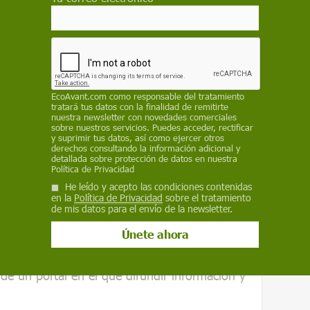
es ha aumentado en las últimas décadas, tanto
ión Europea", afirma el historiador inglés
lfarro: el escándalo global de la comida
.
 países industrializados se desaprovecha
EcoAvant.com
como responsable del tratamiento
se descartan productos alimenticios de la
tratará tus datos con la finalidad de remitirte
nuestra newsletter con novedades comerciales
ara el consumo humano por razones
sobre nuestros servicios. Puedes acceder, rectificar
ximidad de la fecha de caducidad y por
y suprimir tus datos, así como ejercer otros
derechos consultando la información adicional y
que la sensibilización del consumidor, de las
detallada sobre protección de datos en nuestra
Política de Privacidad
oristas es una pieza clave para frenar el
He leído y acepto las condiciones contenidas
en la
Política de Privacidad
sobre el tratamiento
de mis datos para el envío de la newsletter.
ios de año, junto con el Programa de las
Ambiente (UNEP), la campaña mundial
dprint
(Piensa. Come. Ahorra. Reduce tu
 de un portal en el que difundir información y