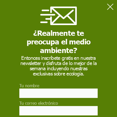
Home
Ciencia
'Noche Iberoamericana de l@s Investigador@s': 400
científico@s y 300 actividades
¿Realmente te
preocupa el medio
CIENCIA
ambiente?
'Noche
Entonces inscríbete gratis en nuestra
newsletter y disfruta de lo mejor de la
Iberoamericana de
semana incluyendo nuestras
l@s Investigador@s':
exclusivas sobre ecología.
400 científico@s y 300
Tu nombre
actividades
Tu correo electrónico
300 actividades, a las que se podrá acceder
telemáticamente, girarán alrededor de nuevas