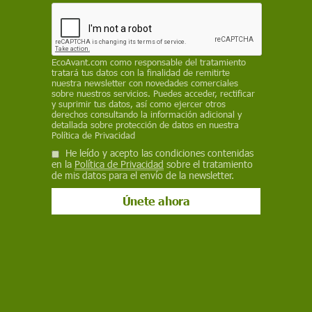
temáticas como la transición energética, la
relación entre género y ciencia o el desarrollo
sostenible, así como la astronomía o la robótica
REDACCIÓN / EP
EcoAvant.com
como responsable del tratamiento
tratará tus datos con la finalidad de remitirte
nuestra newsletter con novedades comerciales
14 de septiembre de 2022
sobre nuestros servicios. Puedes acceder, rectificar
y suprimir tus datos, así como ejercer otros
derechos consultando la información adicional y
Facebook
X
WhatsApp
Meneame
Seguir en
detallada sobre protección de datos en nuestra
Política de Privacidad
Bluesky
He leído y acepto las condiciones contenidas
en la
Política de Privacidad
sobre el tratamiento
de mis datos para el envío de la newsletter.
'Noche Iberoamericana de l@s Investigador@s' / Imagen: OEI - EP