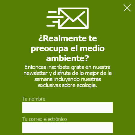
Home
Actualidad
COP30: Líderes firman declaración sobre Hambre, Pobreza y
Acción Climática centrada en las personas
¿Realmente te
preocupa el medio
ACTUALIDAD
ambiente?
COP30: Líderes firman
Entonces inscríbete gratis en nuestra
newsletter y disfruta de lo mejor de la
declaración sobre
semana incluyendo nuestras
Hambre, Pobreza y
exclusivas sobre ecología.
Acción Climática
Tu nombre
centrada en las
personas
Tu correo electrónico