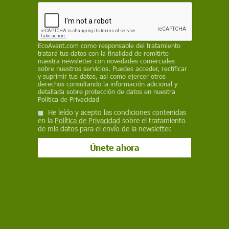
El objetivo es promover acciones para enfrentar
la manera desigual en que el cambio climático
afecta a las poblaciones del mundo,
perjudicando principalmente a las personas más
EcoAvant.com
como responsable del tratamiento
vulnerables. En total, 44 partes respaldaron el
tratará tus datos con la finalidad de remitirte
documento
nuestra newsletter con novedades comerciales
sobre nuestros servicios. Puedes acceder, rectificar
y suprimir tus datos, así como ejercer otros
COP30
derechos consultando la información adicional y
detallada sobre protección de datos en nuestra
11 de noviembre de 2025
Política de Privacidad
He leído y acepto las condiciones contenidas
Facebook
X
WhatsApp
Meneame
Seguir en
en la
Política de Privacidad
sobre el tratamiento
de mis datos para el envío de la newsletter.
Bluesky