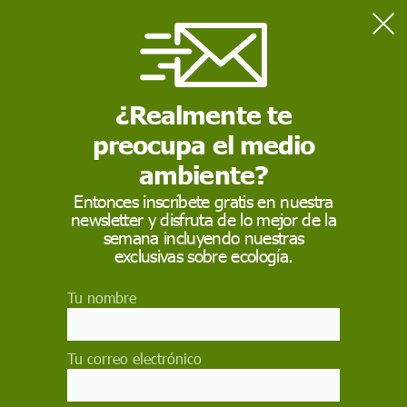
Home
Actualidad
La contaminación diésel potencia las alergias
¿Realmente te
preocupa el medio
ACTUALIDAD
ambiente?
La contaminación
Entonces inscríbete gratis en nuestra
diésel potencia las
newsletter y disfruta de lo mejor de la
semana incluyendo nuestras
alergias
exclusivas sobre ecología.
Los motores a gasóleo "son los principales
Tu nombre
contaminantes de la ciudad" aunque los de
gasolina también pueden afectar
Tu correo electrónico
EP
4 de agosto de 2017