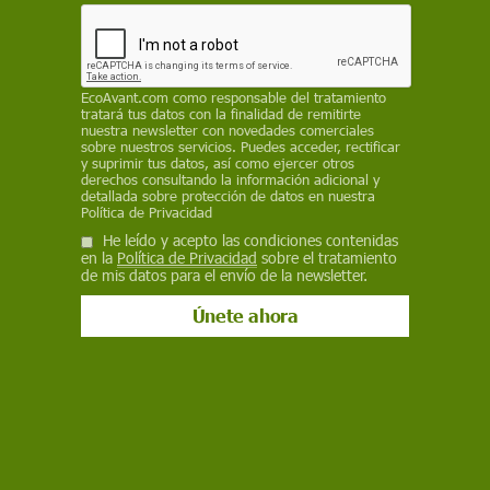
Facebook
X
WhatsApp
Meneame
Seguir en
Bluesky
EcoAvant.com
como responsable del tratamiento
tratará tus datos con la finalidad de remitirte
nuestra newsletter con novedades comerciales
sobre nuestros servicios. Puedes acceder, rectificar
y suprimir tus datos, así como ejercer otros
derechos consultando la información adicional y
detallada sobre protección de datos en nuestra
Política de Privacidad
He leído y acepto las condiciones contenidas
en la
Política de Privacidad
sobre el tratamiento
de mis datos para el envío de la newsletter.
Tubo de escape de un vehículo a motor posiblemente diésel / Foto:
Pexel
Un estudio del grupo de investigación en
neumología del Vall d'Hebron Institut de Recerca
(VHIR) de Barcelona ha demostrado que la
contaminación
provocada por las partículas en
suspensión emitidas por los
vehículos diésel