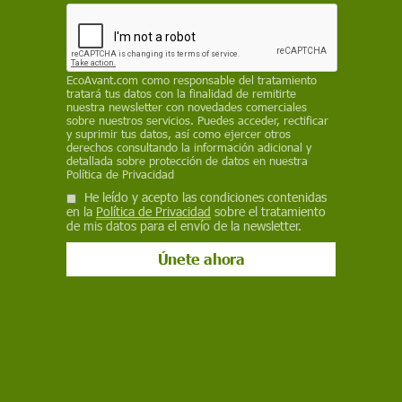
REDACCIÓN / EP
6 de abril de 2022
Facebook
X
WhatsApp
Meneame
Seguir en
EcoAvant.com
como responsable del tratamiento
tratará tus datos con la finalidad de remitirte
Bluesky
nuestra newsletter con novedades comerciales
sobre nuestros servicios. Puedes acceder, rectificar
y suprimir tus datos, así como ejercer otros
derechos consultando la información adicional y
detallada sobre protección de datos en nuestra
Política de Privacidad
He leído y acepto las condiciones contenidas
en la
Política de Privacidad
sobre el tratamiento
de mis datos para el envío de la newsletter.
Mapas de los ataques militares en Ucrania a 6 de abril / Imágenes: EP
El jefe de la Administración Militar Regional de
Leópolis, Maksim Kozitski, ha confirmado a
última hora de este martes
nuevos ataques