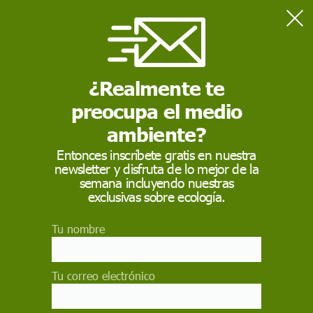
Home
Actualidad
Guerra entre Rusia y Ucrania en mapas a 6 de abril
¿Realmente te
preocupa el medio
ACTUALIDAD
ambiente?
Guerra entre Rusia y
Entonces inscríbete gratis en nuestra
Ucrania en mapas a 6
newsletter y disfruta de lo mejor de la
semana incluyendo nuestras
de abril
exclusivas sobre ecología.
El jefe de la Administración Militar Regional de
Tu nombre
Leópolis, Maksim Kozitski, ha confirmado a
última hora de este martes nuevos ataques
aéreos y explosiones en las regiones de Leópolis
Tu correo electrónico
y Dnipropetrovsk en Ucrania