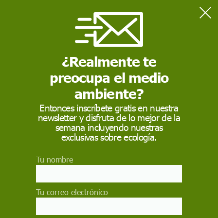
Home
Actualidad
Día Internacional contra la Discriminación Racial, el 21 de
marzo de cada año
¿Realmente te
preocupa el medio
ACTUALIDAD
ambiente?
Día Internacional
Entonces inscríbete gratis en nuestra
newsletter y disfruta de lo mejor de la
contra la
semana incluyendo nuestras
Discriminación Racial,
exclusivas sobre ecología.
el 21 de marzo de
Tu nombre
cada año
Tu correo electrónico
60 años de la Convención contra el racismo. El
21 de marzo de 1960, la policía abrió fuego y