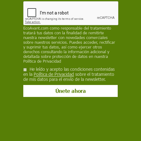
mató a 69 personas en una manifestación
pacífica contra la ley de pases del apartheid que
se practicaba en Sharpeville, Sudáfrica
REDACCIÓN / NACIONES UNIDAS
EcoAvant.com
como responsable del tratamiento
tratará tus datos con la finalidad de remitirte
nuestra newsletter con novedades comerciales
21 de marzo de 2025
sobre nuestros servicios. Puedes acceder, rectificar
y suprimir tus datos, así como ejercer otros
derechos consultando la información adicional y
Facebook
X
WhatsApp
Meneame
Seguir en
detallada sobre protección de datos en nuestra
Política de Privacidad
Bluesky
He leído y acepto las condiciones contenidas
en la
Política de Privacidad
sobre el tratamiento
de mis datos para el envío de la newsletter.
Hacia un mundo sin racismo. Día Internacional contra la Discriminación
Racial / Imagen: ICERD