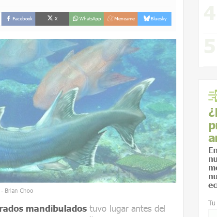
Facebook
X
WhatsApp
Meneame
Bluesky
¿
p
a
En
nu
me
nu
ec
C - Brian Choo
Tu
rados mandibulados
tuvo lugar antes del