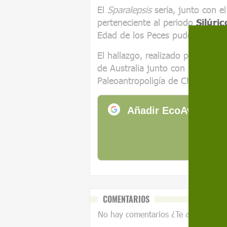
El
Sparalepsis
sería, junto con e
perteneciente al periodo
Silúric
Edad de los Peces pudo haber ll
El hallazgo, realizado por el eq
de Australia junto con miembros 
Paleoantropoligía de China, apa
Añadir EcoAvant.com
de
COMENTARIOS
No hay comentarios ¿Te animas?