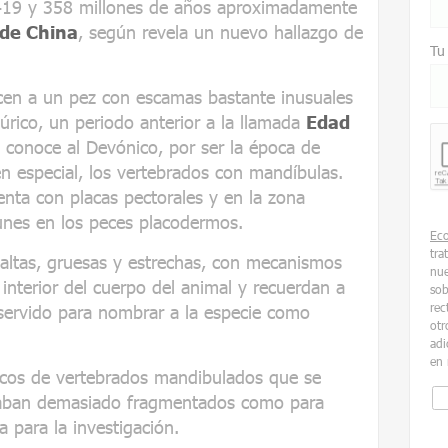
 419 y 358 millones de años aproximadamente
 de China
, según revela un nuevo hallazgo de
Tu
ecen a un pez con escamas bastante inusuales
lúrico, un periodo anterior a la llamada
Edad
 conoce al Devónico, por ser la época de
n especial, los vertebrados con mandíbulas.
enta con placas pectorales y en la zona
munes en los peces placodermos.
Ec
tra
altas, gruesas y estrechas, con mecanismos
nue
 interior del cuerpo del animal y recuerdan a
sob
rec
servido para nombrar a la especie como
otr
adi
en 
úricos de vertebrados mandibulados que se
taban demasiado fragmentados como para
 para la investigación.