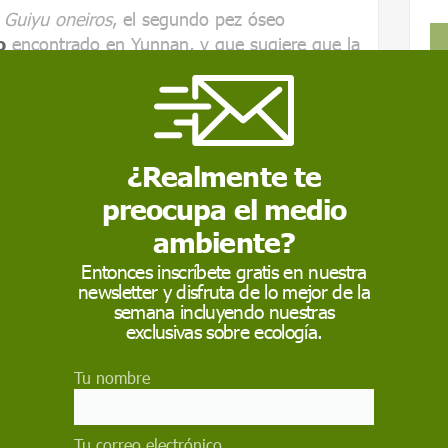
l
Guiyu oneiros
, el segundo pez óseo
o
encontrado en Yunnan, y que sugiere que la
egado antes a esta zona.
uipo de
Brian Choo
, de la Universidad Flinders
del Instituto de Paleontología Vertebrada y
rece esta semana en la revista
PLoS ONE
.
¿Realmente te
preocupa el medio
 como fuente preferida de Google
ambiente?
 forma gratuita.
Entonces inscríbete gratis en nuestra
ACTIVAR AHORA
newsletter y disfruta de lo mejor de la
semana incluyendo nuestras
exclusivas sobre ecología.
Tu nombre
Tu correo electrónico