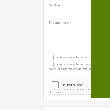
Nombre
Tu comentario
He leído y acepto las
condiciones legale
He leído y acepto las condiciones conte
sobre el tratamiento de mis datos para ges