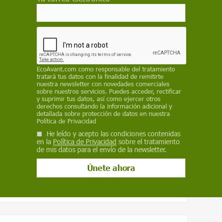
Correo electrónico
EcoAvant.com
como responsable del tratamiento
tratará tus datos con la finalidad de remitirte
nuestra newsletter con novedades comerciales
sobre nuestros servicios. Puedes acceder, rectificar
y suprimir tus datos, así como ejercer otros
derechos consultando la información adicional y
detallada sobre protección de datos en nuestra
s
.
Política de Privacidad
nidas en la
política de privacidad
He leído y acepto las condiciones contenidas
tionar mis comentarios.
en la
Política de Privacidad
sobre el tratamiento
de mis datos para el envío de la newsletter.