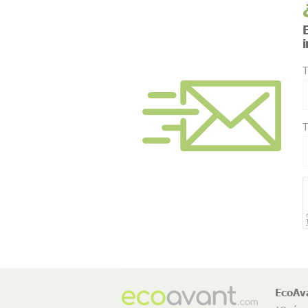
E
T
T
EcoAv