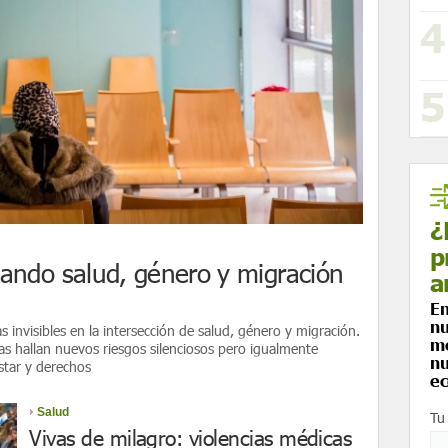
¿
p
cuando salud, género y migración
a
En
nu
 invisibles en la intersección de salud, género y migración.
me
 hallan nuevos riesgos silenciosos pero igualmente
nu
tar y derechos
ec
Salud
Tu
Vivas de milagro: violencias médicas