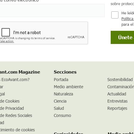
sobre protec
He leíd
Polític
para el
ant.com Magazine
Secciones
s EcoAvant.com?
Portada
Sostenibilidad
ar
Medio ambiente
Contaminació
gal
Naturaleza
Actualidad
 de Cookies
Ciencia
Entrevistas
 de Privacidad
Salud
Reportajes
 de Redes Sociales
Consumo
dad
imiento de cookies
Curiosidades
Medio ambi