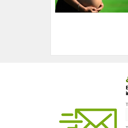
E
T
T