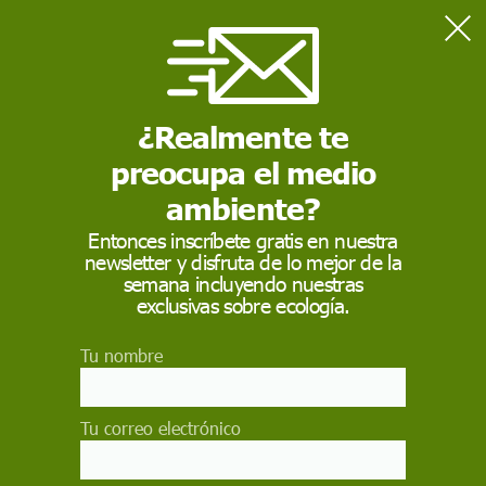
Home
'Laudato si'
¿Realmente te
'LAUDATO SI'
preocupa el medio
Laudato si'
es el título de la segunda encíclica del
papa Francisco. La encíclica se centra en el planeta
ambiente?
Tierra. Una crítica mordaz del consumismo y el desarrollo
irresponsable con un alegato en favor de una acción
Entonces inscríbete gratis en nuestra
mundial rápida y unificada para combatir la degradación
newsletter y disfruta de lo mejor de la
ambiental y el cambio climático.
semana incluyendo nuestras
exclusivas sobre ecología.
Tu nombre
Tu correo electrónico