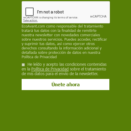
EcoAvant.com
como responsable del tratamiento
Medio Ambiente
tratará tus datos con la finalidad de remitirte
COP30 | El Vaticano urge una nueva
nuestra newsletter con novedades comerciales
sobre nuestros servicios. Puedes acceder, rectificar
arquitectura financiera para los más
y suprimir tus datos, así como ejercer otros
derechos consultando la información adicional y
vulnerables
detallada sobre protección de datos en nuestra
Política de Privacidad
En un mensaje transmitido por el cardenal Pietro Parolin, el
He leído y acepto las condiciones contenidas
Papa León XIV pide impulsar una arquitectura financiera que
en la
Política de Privacidad
sobre el tratamiento
apoye a los países más vulnerables, siguiendo la estela de la
de mis datos para el envío de la newsletter.
encíclica 'Laudato Si' del Papa Francisco