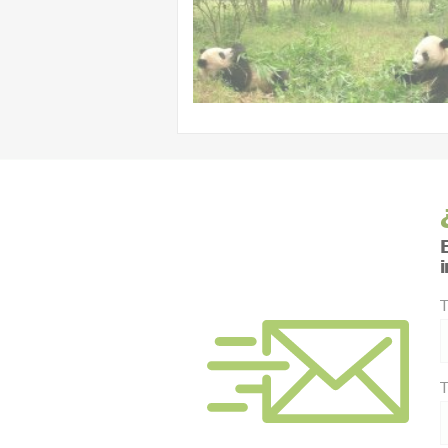
E
T
T