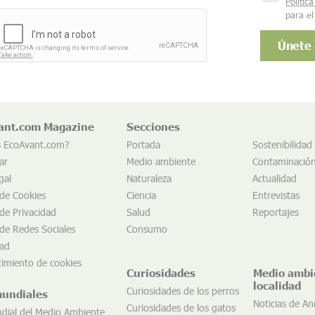
Polític
para el
ant.com Magazine
Secciones
s EcoAvant.com?
Portada
Sostenibilidad
ar
Medio ambiente
Contaminació
gal
Naturaleza
Actualidad
 de Cookies
Ciencia
Entrevistas
 de Privacidad
Salud
Reportajes
 de Redes Sociales
Consumo
dad
imiento de cookies
Curiosidades
Medio ambi
localidad
Curiosidades de los perros
mundiales
Noticias de An
Curiosidades de los gatos
dial del Medio Ambiente