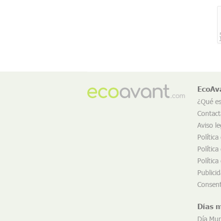
EcoAv
¿Qué e
Contact
Aviso le
Política
Política
Política
Publici
Consent
Días 
Día Mun