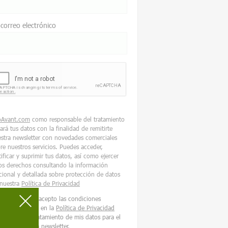
 correo electrónico
oAvant.com
como responsable del tratamiento
tará tus datos con la finalidad de remitirte
stra newsletter con novedades comerciales
re nuestros servicios. Puedes acceder,
tificar y suprimir tus datos, así como ejercer
os derechos consultando la información
cional y detallada sobre protección de datos
nuestra
Política de Privacidad
He leído y acepto las condiciones
contenidas en la
Política de Privacidad
sobre el tratamiento de mis datos para el
envío de la newsletter.