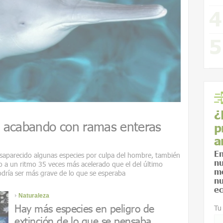
¿
 acabando con ramas enteras
p
a
En
desaparecido algunas especies por culpa del hombre, también
nu
 a un ritmo 35 veces más acelerado que el del último
me
odría ser más grave de lo que se esperaba
nu
ec
Naturaleza
Hay más especies en peligro de
Tu
extinción de lo que se pensaba