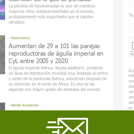
La pérdida de biodiversidad es uno de nuestros
mayores retos medioambientales en el mundo,
Tu
probablemente más importante que el cambio
climático
Naturaleza
Aumentan de 29 a 101 las parejas
reproductoras de águila imperial en
CyL entre 2005 y 2020
El águila imperial ibérica, 'Aquila adalberti', presenta
Ec
un área de distribución mundial muy limitada al centro
tra
y oeste de la península Ibérica, sobretodo después de
nue
su extinción en el norte de África. Es una de las
sob
especies con mayor grado de amenaza del mundo
rec
otr
adi
Medio Ambiente
en 
El cambio climático es la principal
amenaza mundial, incluso por
encima de la pandemia