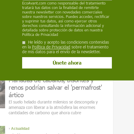
mundo reclama una urgente y profunda
EcoAvant.com
como responsable del tratamiento
reorganización de la economía mundial pospandémica
tratará tus datos con la finalidad de remitirte
nuestra newsletter con novedades comerciales
sobre nuestros servicios. Puedes acceder, rectificar
y suprimir tus datos, así como ejercer otros
Actualidad
derechos consultando la información adicional y
Identifican al antepasado más
detallada sobre protección de datos en nuestra
Política de Privacidad
antiguo de los animales actuales
He leído y acepto las condiciones contenidas
La pequeña criatura parecida a un gusano es la
en la
Política de Privacidad
sobre el tratamiento
primera bilateriana u organismo con una parte
de mis datos para el envío de la newsletter.
delantera y trasera y aberturas en cada extremo
Actualidad
Manadas de caballos, bisontes y
renos podrían salvar el 'permafrost'
ártico
El suelo helado durante milenios se descongela y
amenaza con liberar a la atmósfera las enormes
cantidades de carbono que ahora cubre
Actualidad