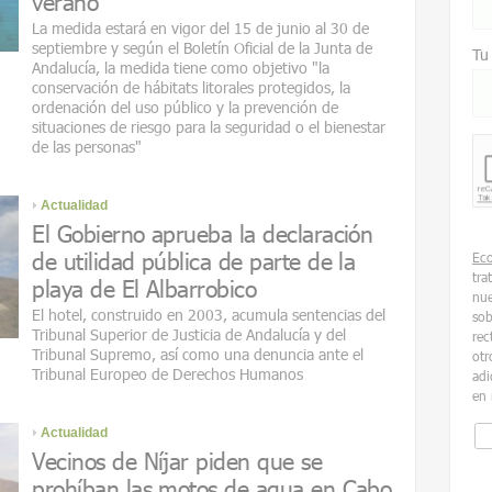
verano
La medida estará en vigor del 15 de junio al 30 de
septiembre y según el Boletín Oficial de la Junta de
Tu
Andalucía, la medida tiene como objetivo "la
conservación de hábitats litorales protegidos, la
ordenación del uso público y la prevención de
situaciones de riesgo para la seguridad o el bienestar
de las personas"
Actualidad
El Gobierno aprueba la declaración
de utilidad pública de parte de la
Ec
tra
playa de El Albarrobico
nue
El hotel, construido en 2003, acumula sentencias del
sob
Tribunal Superior de Justicia de Andalucía y del
rec
Tribunal Supremo, así como una denuncia ante el
otr
Tribunal Europeo de Derechos Humanos
adi
en 
Actualidad
Vecinos de Níjar piden que se
prohíban las motos de agua en Cabo