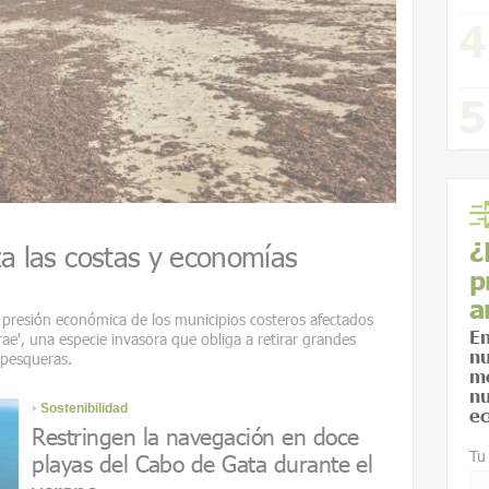
¿
za las costas y economías
p
a
a presión económica de los municipios costeros afectados
En
e', una especie invasora que obliga a retirar grandes
nu
 pesqueras.
me
nu
Sostenibilidad
ec
Restringen la navegación en doce
Tu
playas del Cabo de Gata durante el