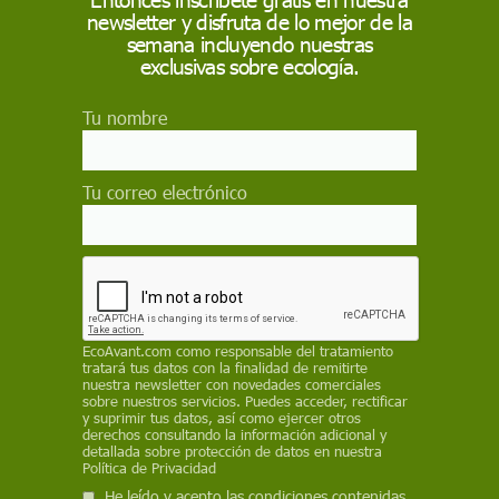
newsletter y disfruta de lo mejor de la
La empresa llevó a cabo actuaciones prohibidas en el
semana incluyendo nuestras
Parque Natural Cabo de Gata-Níjar que causaron una
"alteración permanente e irreversible" en zonas de un
exclusivas sobre ecología.
"alto valor ambiental" y afectan a la flora y a la fauna
asociada así como a la calidad del aire y del agua
Tu nombre
Medio Ambiente
La Fiscalía abre diligencias para
Tu correo electrónico
investigar el asfaltado de la vía
pecuaria hasta El Algarrobico
Desde las distintas entidades conservacionistas se ha
solicitado al Ministerio Público que investigue las
actuaciones seguidas por el Ayuntamiento de
Carboneras ante la posible comisión de los delitos de
EcoAvant.com
como responsable del tratamiento
falsedad documental, contra los recursos naturales,
tratará tus datos con la finalidad de remitirte
prevaricación y malversación de caudales públicos
nuestra newsletter con novedades comerciales
sobre nuestros servicios. Puedes acceder, rectificar
y suprimir tus datos, así como ejercer otros
Medio Ambiente
derechos consultando la información adicional y
detallada sobre protección de datos en nuestra
La Junta rechaza legalizar 90
Política de Privacidad
hectáreas de frutales de regadío en
He leído y acepto las condiciones contenidas