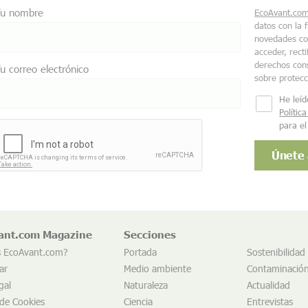
u nombre
EcoAvant.co
datos con la 
novedades co
acceder, recti
derechos cons
u correo electrónico
sobre protec
He leíd
Polític
para el
ant.com Magazine
Secciones
s EcoAvant.com?
Portada
Sostenibilidad
ar
Medio ambiente
Contaminació
gal
Naturaleza
Actualidad
 de Cookies
Ciencia
Entrevistas