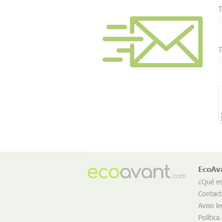
T
T
EcoAv
¿Qué e
Contact
Aviso le
Política