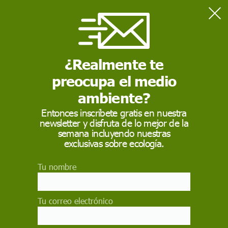
Home
arquitectura
¿Realmente te
ARQUITECTURA
preocupa el medio
La
arquitectura
es el arte y la técnica de proyectar,
diseñar y construir, ​ modificando el hábitat humano,
ambiente?
estudiando la estética, el buen uso y la función de los
espacios, ya sean arquitectónicos o urbanos
Entonces inscríbete gratis en nuestra
newsletter y disfruta de lo mejor de la
semana incluyendo nuestras
exclusivas sobre ecología.
Tu nombre
Tu correo electrónico