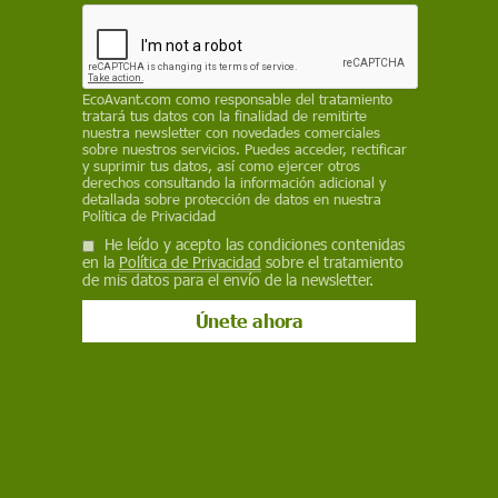
Actualidad
¿Está Gaudí sobrevalorado?
EcoAvant.com
como responsable del tratamiento
tratará tus datos con la finalidad de remitirte
Siete especialistas en arquitectura e historia del arte sostienen
nuestra newsletter con novedades comerciales
que Antoni Gaudí mantiene una relevancia excepcional por su
sobre nuestros servicios. Puedes acceder, rectificar
innovación técnica, estructural y simbólica, aunque advierten
y suprimir tus datos, así como ejercer otros
derechos consultando la información adicional y
de la sobreexplotación turística de su figura en Barcelona
detallada sobre protección de datos en nuestra
Política de Privacidad
He leído y acepto las condiciones contenidas
en la
Política de Privacidad
sobre el tratamiento
de mis datos para el envío de la newsletter.
Iniciativas
Viviendas construidas con criterios Passivhaus