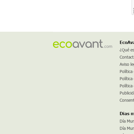
EcoAv
¿Qué e
Contact
Aviso le
Política
Política
Política
Publici
Consent
Días 
Día Mun
Día Mund