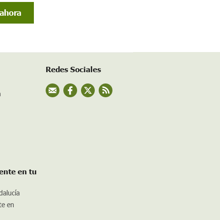
Redes Sociales
n
ente en tu
dalucía
te en