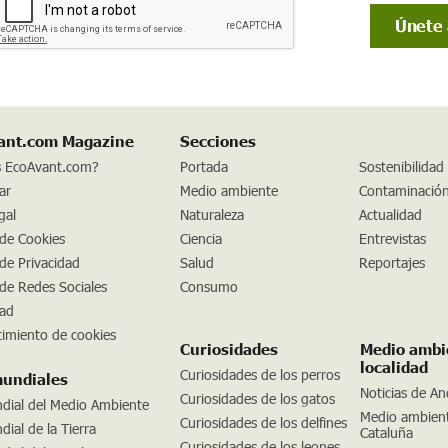
ant.com Magazine
Secciones
s EcoAvant.com?
Portada
Sostenibilidad
ar
Medio ambiente
Contaminació
gal
Naturaleza
Actualidad
 de Cookies
Ciencia
Entrevistas
 de Privacidad
Salud
Reportajes
 de Redes Sociales
Consumo
dad
imiento de cookies
Curiosidades
Medio ambi
localidad
Curiosidades de los perros
mundiales
Noticias de An
Curiosidades de los gatos
dial del Medio Ambiente
Medio ambien
Curiosidades de los delfines
ial de la Tierra
Cataluña
Curiosidades de los leones