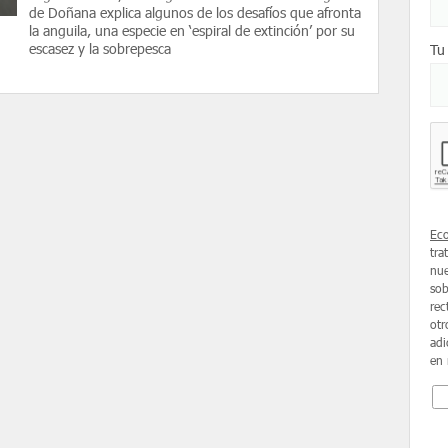
de Doñana explica algunos de los desafíos que afronta
la anguila, una especie en ‘espiral de extinción’ por su
escasez y la sobrepesca
Tu
Ec
tra
nue
sob
rec
otr
adi
en 