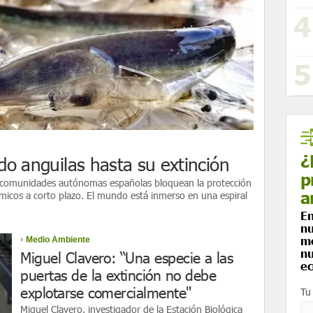
¿
o anguilas hasta su extinción
p
las comunidades autónomas españolas bloquean la protección
a
ómicos a corto plazo. El mundo está inmerso en una espiral
En
nu
me
Medio Ambiente
nu
Miguel Clavero: “Una especie a las
ec
puertas de la extinción no debe
explotarse comercialmente"
Tu
Miguel Clavero, investigador de la Estación Biológica