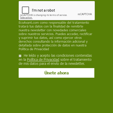
como un objetivo clave para asegurar que todas
las personas tengan acceso a servicios de salud.
El lema de este año 2025 es ‘Costes de atención
inasequibles? ¡Estamos hartos!’
EcoAvant.com
como responsable del tratamiento
tratará tus datos con la finalidad de remitirte
nuestra newsletter con novedades comerciales
ECOAVANT.COM
sobre nuestros servicios. Puedes acceder, rectificar
y suprimir tus datos, así como ejercer otros
11 de diciembre de 2025
derechos consultando la información adicional y
detallada sobre protección de datos en nuestra
Política de Privacidad
Facebook
X
WhatsApp
Meneame
Seguir en
He leído y acepto las condiciones contenidas
Bluesky
en la
Política de Privacidad
sobre el tratamiento
de mis datos para el envío de la newsletter.