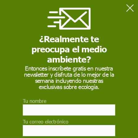
Home
Salud
Día internacional de la cobertura sanitaria universal el 12 de
diciembre 2025
¿Realmente te
preocupa el medio
SALUD
ambiente?
Día internacional de la
Entonces inscríbete gratis en nuestra
newsletter y disfruta de lo mejor de la
cobertura sanitaria
semana incluyendo nuestras
universal el 12 de
exclusivas sobre ecología.
diciembre 2025
Tu nombre
El Día Internacional de la Cobertura Sanitaria
Universal 2025 se conmemora el 12 de
Tu correo electrónico
diciembre de cada año para destacar la
importancia de la cobertura sanitaria universal