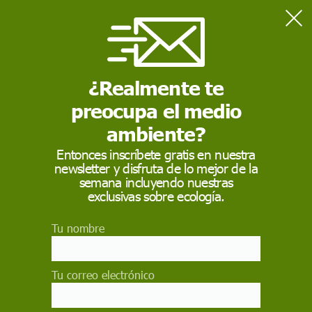
Home
Medio Ambiente
Filipinas, Colombia, India y Brasil, países más peligrosos para
los ecologistas
¿Realmente te
preocupa el medio
MEDIO AMBIENTE
ambiente?
Filipinas, Colombia,
Entonces inscríbete gratis en nuestra
newsletter y disfruta de lo mejor de la
India y Brasil, países
semana incluyendo nuestras
más peligrosos para
exclusivas sobre ecología.
los ecologistas
Tu nombre
Tres activistas mueren cada semana, y América
Latina es la región del planeta donde se registran
Tu correo electrónico
más ataques contra ellos