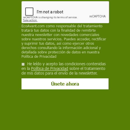
EP
30 de julio de 2019
Facebook
X
WhatsApp
Meneame
Seguir en
EcoAvant.com
como responsable del tratamiento
tratará tus datos con la finalidad de remitirte
Bluesky
nuestra newsletter con novedades comerciales
sobre nuestros servicios. Puedes acceder, rectificar
y suprimir tus datos, así como ejercer otros
derechos consultando la información adicional y
detallada sobre protección de datos en nuestra
Política de Privacidad
He leído y acepto las condiciones contenidas
en la
Política de Privacidad
sobre el tratamiento
de mis datos para el envío de la newsletter.
Berta Cáceres, una heroína del medio ambiente, fue asesinada en
Honduras por defender las tierras de la comunidad lenca / Foto:
Fundación Goldman
Más de 160 defensores de la tierra y el
medio ambiente fueron asesinados en todo