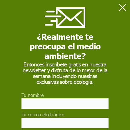
Home
Medio Ambiente
Adenc califica de "engaño y fraude" la nueva Conselleria de
Transición Ecológica de la Generalitat
¿Realmente te
preocupa el medio
MEDIO AMBIENTE
ambiente?
Adenc califica de
Entonces inscríbete gratis en nuestra
newsletter y disfruta de lo mejor de la
"engaño y fraude" la
semana incluyendo nuestras
nueva Conselleria de
exclusivas sobre ecología.
Transición Ecológica
Tu nombre
de la Generalitat
Tu correo electrónico
La Associació per la Defensa i l'Estudi de la
Natura (Adenc) ha calificado de "engaño y