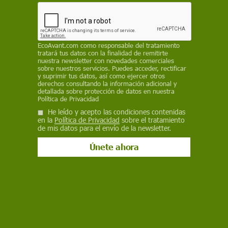
fraude" la nueva Conselleria de Transición
Ecológica de la Generalitat y reclama la
restitución del Departamento de Medio Ambiente
REDACCIÓN / EP
EcoAvant.com
como responsable del tratamiento
tratará tus datos con la finalidad de remitirte
nuestra newsletter con novedades comerciales
21 de agosto de 2024
sobre nuestros servicios. Puedes acceder, rectificar
y suprimir tus datos, así como ejercer otros
derechos consultando la información adicional y
Facebook
X
WhatsApp
Meneame
Seguir en
detallada sobre protección de datos en nuestra
Política de Privacidad
Bluesky
He leído y acepto las condiciones contenidas
en la
Política de Privacidad
sobre el tratamiento
de mis datos para el envío de la newsletter.
La nueva consellera de Territorio, Transición Ecológica y Vivienda y
portavoz del Govern, Sílvia Paneque, y el presidente de la Generalitat de