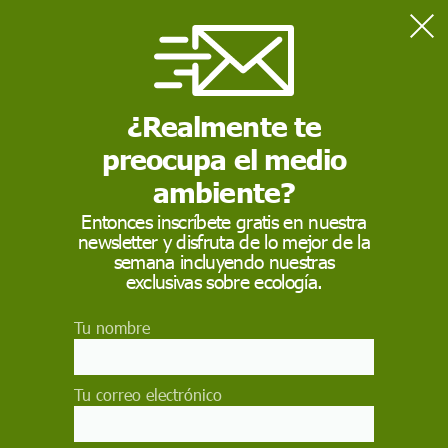
Home
Ciencia
Hoy tiene lugar el eclipse total de Luna más largo del siglo
¿Realmente te
preocupa el medio
CIENCIA
ambiente?
Hoy tiene lugar el
Entonces inscríbete gratis en nuestra
eclipse total de Luna
newsletter y disfruta de lo mejor de la
semana incluyendo nuestras
más largo del siglo
exclusivas sobre ecología.
Podrá verse este viernes 27 de julio en España a
Tu nombre
partir de las 20.24 y hasta las 00.19 horas.
Desde las Islas Baleares será desde donde mejor
pueda apreciarse
Tu correo electrónico
EP