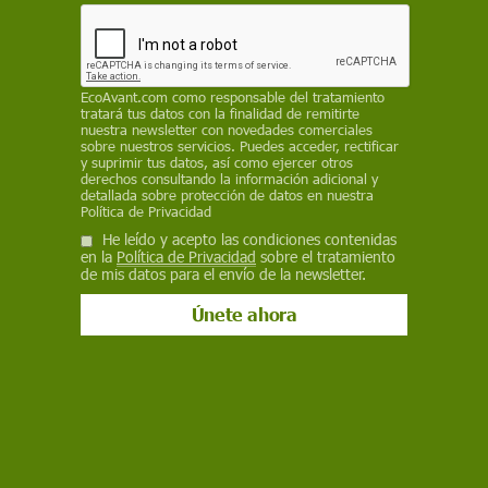
27 de julio de 2018
Facebook
X
WhatsApp
Meneame
Seguir en
Bluesky
EcoAvant.com
como responsable del tratamiento
tratará tus datos con la finalidad de remitirte
nuestra newsletter con novedades comerciales
sobre nuestros servicios. Puedes acceder, rectificar
y suprimir tus datos, así como ejercer otros
derechos consultando la información adicional y
detallada sobre protección de datos en nuestra
Política de Privacidad
He leído y acepto las condiciones contenidas
en la
Política de Privacidad
sobre el tratamiento
de mis datos para el envío de la newsletter.
El fenómeno será de casi cuatro horas de duración / Foto: J. C. Casado
- EP
El
eclipse total de Luna
de este viernes 27 de
julio, el más largo previsto para todo el siglo,
será visible en toda España desde las 20.24
horas, con la Luna aún bajo el horizonte, hasta