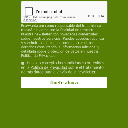
27 de septiembre de 2017
Facebook
X
WhatsApp
Meneame
Seguir en
EcoAvant.com
como responsable del tratamiento
Bluesky
tratará tus datos con la finalidad de remitirte
nuestra newsletter con novedades comerciales
sobre nuestros servicios. Puedes acceder, rectificar
y suprimir tus datos, así como ejercer otros
derechos consultando la información adicional y
detallada sobre protección de datos en nuestra
Política de Privacidad
He leído y acepto las condiciones contenidas
en la
Política de Privacidad
sobre el tratamiento
de mis datos para el envío de la newsletter.
Una de las investigadoras del estudio / Foto: AEET
Un estudio elaborado por las investigadoras del
Instituto de Investigación y Formación Agraria y
Pesquera de Andalucía (IFAPA) del centro
Camino de Purchil (Granada) Mercedes Romero-