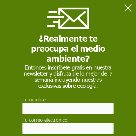
Home
Actualidad
Reducir el nitrógeno en los fertilizantes para contaminar menos
¿Realmente te
preocupa el medio
ACTUALIDAD
ambiente?
Reducir el nitrógeno
Entonces inscríbete gratis en nuestra
en los fertilizantes
newsletter y disfruta de lo mejor de la
semana incluyendo nuestras
para contaminar
exclusivas sobre ecología.
menos
Tu nombre
Aminorar la cantidad del elemento presente en
los abonos no afecta al rendimiento productivo y
Tu correo electrónico
disminuye las emisiones de este gas
EP