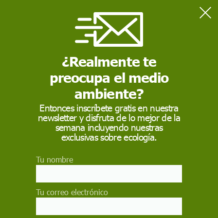
Home
Actualidad
Presupuestos Generales del Estado de 2023 en gráficos
¿Realmente te
preocupa el medio
ACTUALIDAD
ambiente?
Presupuestos
Entonces inscríbete gratis en nuestra
Generales del Estado
newsletter y disfruta de lo mejor de la
semana incluyendo nuestras
de 2023 en gráficos
exclusivas sobre ecología.
El Gobierno aprobó el 4 de octubre el proyecto
Tu nombre
de ley de Presupuestos Generales del Estado
(PGE) de 2023, los más expansivos de la
democracia española, con más de 198.000
Tu correo electrónico
millones de euros de techo de gasto, que
incorporan el aumento del salario de los