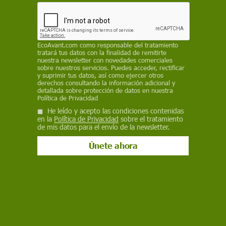
funcionarios, la actualización de las pensiones
con el IPC, más gasto sanitario y nuevas ayudas
a las familias y parados
EcoAvant.com
como responsable del tratamiento
REDACCIÓN / EP
tratará tus datos con la finalidad de remitirte
nuestra newsletter con novedades comerciales
7 de octubre de 2022
sobre nuestros servicios. Puedes acceder, rectificar
y suprimir tus datos, así como ejercer otros
derechos consultando la información adicional y
Facebook
X
WhatsApp
Meneame
Seguir en
detallada sobre protección de datos en nuestra
Política de Privacidad
Bluesky
He leído y acepto las condiciones contenidas
en la
Política de Privacidad
sobre el tratamiento
de mis datos para el envío de la newsletter.
Distribución del gasto en los Presupuestos Generales del Estado de
2023 / Imagen: EP