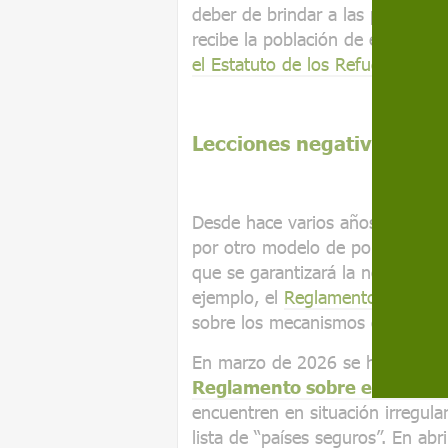
deber de brindar a las personas 
recibe la población de esos país
el Estatuto de los Refugiados
.
Lecciones negativas de la
Desde hace varios años, las ins
por otro modelo de política de a
que se garantizará la no devoluc
ejemplo, el
Reglamento de 2013
sobre los mecanismos de protecc
En marzo de 2026 se ha dado o
Reglamento sobre el retorno
encuentren en situación irregul
lista de “países seguros”. En ab