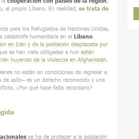
 la
cooperación con países de la región
,
o, el propio Líbano. En realidad,
se trata de
ncia para los Refugiados de Naciones Unidas,
a catástrofe humanitaria en el
Líbano
.
ción en Irán y de la población desplazada por
que se han visto obligadas a huir
están
Irán huyendo de la violencia en Afghanistán
.
ienes no están en condiciones de regresar a
es de asilo– es un derecho reconocido y una
flicto. ¿Por qué hace falta recordarlo?
ogida
nacionales
se ha de proteger a la población