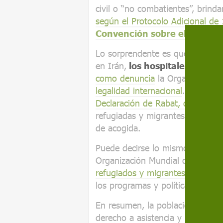
civil o “no combatientes”, brind
según el Protocolo Adicional de
Convención sobre el Estatut
Lo sorprendente es que haga falt
en Irán,
los hospitales y cen
como denuncia
la Organización 
legalidad internacional
. También 
Declaración de Rabat, de 2023
,
refugiadas y migrantes forma par
de acogida.
Puede decirse lo mismo sobre e
Organización Mundial de la Sal
refugiados y migrantes
–incluid
los programas y políticas de sal
En resumen, la población civil o
derecho a asistencia y protecció