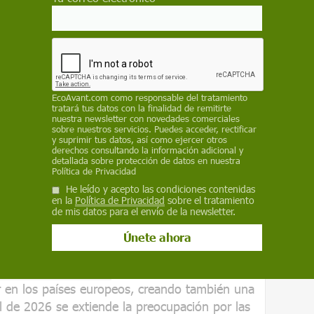
refugiadas la misma asistencia pública que
es,
según lo establecido la Convención sobre
 historia
EcoAvant.com
como responsable del tratamiento
tratará tus datos con la finalidad de remitirte
nuestra newsletter con novedades comerciales
sobre nuestros servicios. Puedes acceder, rectificar
y suprimir tus datos, así como ejercer otros
derechos consultando la información adicional y
tituciones de la Unión Europea han apostado
detallada sobre protección de datos en nuestra
silo, cada vez más restrictivo pese a mantener
Política de Privacidad
ión o no repatriación. Conviene analizar, por
He leído y acepto las condiciones contenidas
en la
Política de Privacidad
sobre el tratamiento
, aprobado por el Parlamento y el Consejo
de mis datos para el envío de la newsletter.
ión internacional.
tro paso, con
la aprobación del
 a terceros países
de quienes se
ar en los países europeos, creando también una
ril de 2026 se extiende la preocupación por las