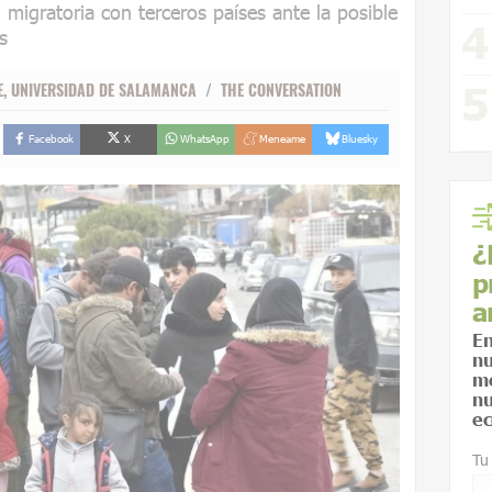
 migratoria con terceros países ante la posible
s
E
,
UNIVERSIDAD DE SALAMANCA
/
THE CONVERSATION
Facebook
X
WhatsApp
Meneame
Bluesky
¿
p
a
En
nu
me
nu
ec
Tu