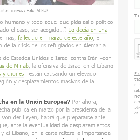
ientos masivos / Foto: ACNUR
Tu
ho humano y todo aquel que pida asilo político
dado el caso, ser acogido…”.
Lo decía en una
bermas,
fallecido en marzo de este año
, en
 de la crisis de los refugiados en Alemania.
a de Estados Unidos e Israel contra Irán –con
ñas de Minab
, la ofensiva de Israel en el Líbano
s y drones
– están causando un elevado
Ec
tra
egión y desplazamientos masivos de la
nue
sob
rec
ha en la Unión Europea?
Por ahora,
otr
adi
cha pública en marzo por la presidenta de la
en 
 von der Leyen, habrá que prepararse ante
que, ante la eventualidad de desplazamientos
 el Líbano, en la carta reitera la importancia