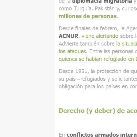
de la
diplomacia migratoria
y
como Turquía, Pakistán y, curios
millones de personas
.
Desde finales de febrero, la Age
ACNUR
,
viene alertando
sobre l
Advierte también sobre
la situa
los ataques
. Entre las personas 
quienes se habían refugiado en 
Desde 1951, la protección de qu
su país –refugiados y solicitant
obligación para los países en con
Derecho (y deber) de ac
En
conflictos armados inter