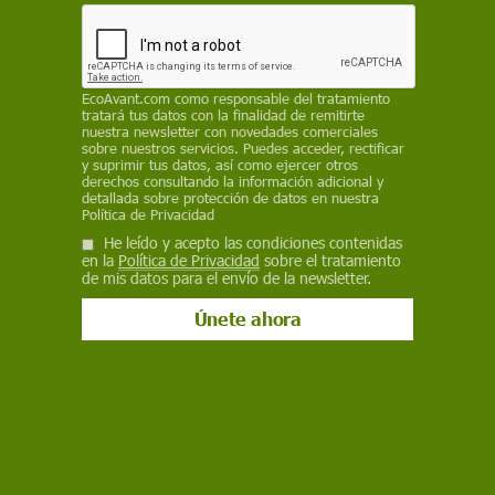
la controle
REDACCIÓN / EP
EcoAvant.com
como responsable del tratamiento
13 de marzo de 2023
tratará tus datos con la finalidad de remitirte
nuestra newsletter con novedades comerciales
Facebook
X
WhatsApp
Meneame
Seguir en
sobre nuestros servicios. Puedes acceder, rectificar
y suprimir tus datos, así como ejercer otros
Bluesky
derechos consultando la información adicional y
detallada sobre protección de datos en nuestra
Política de Privacidad
He leído y acepto las condiciones contenidas
en la
Política de Privacidad
sobre el tratamiento
de mis datos para el envío de la newsletter.
Mapas de los ataques militares en Ucrania a 13 de marzo de 2023 /
Imágenes: EA - EP
Se cumplen este lunes
382 días del inicio de