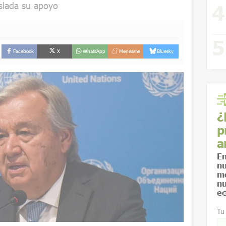
aslada su apoyo
Facebook
X
WhatsApp
Meneame
Bluesky
¿
p
a
En
nu
me
nu
ec
Tu