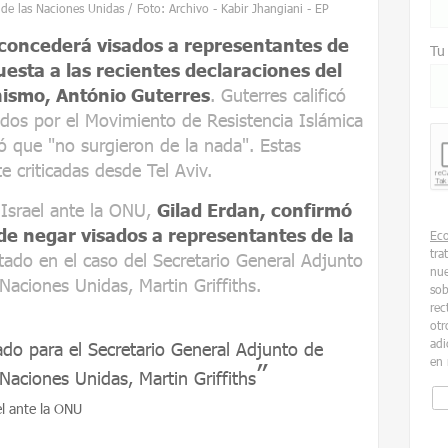
de las Naciones Unidas / Foto: Archivo - Kabir Jhangiani - EP
concederá visados a representantes de
Tu
esta a las recientes declaraciones del
nismo, António Guterres
. Guterres calificó
zados por el Movimiento de Resistencia Islámica
ó que "no surgieron de la nada". Estas
 criticadas desde Tel Aviv.
 Israel ante la ONU,
Gilad Erdan, confirmó
de negar visados a representantes de la
Ec
tra
tado en el caso del Secretario General Adjunto
nue
aciones Unidas, Martin Griffiths.
sob
rec
otr
adi
do para el Secretario General Adjunto de
en 
Naciones Unidas, Martin Griffiths
l ante la ONU