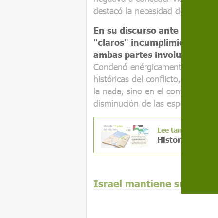
destacó la necesidad de la clari
En su discurso ante el Cons
"claros" incumplimientos del
ambas partes involucradas e
Condenó enérgicamente los ataq
históricas del conflicto, señalan
la nada, sino en el contexto de 
disminución de las esperanzas de
Lee también
Historia del con
Israel mantiene sus críti