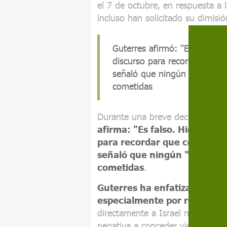
el 7 de octubre, en respuesta a l
incluso han solicitado su dimisió
Guterres afirmó: "Es falso. H
discurso para recordar que 
señaló que ningún "agravio" h
cometidas
Durante una breve declaración s
afirma: "Es falso. Hice lo co
para recordar que condenó l
señaló que ningún "agravio" 
cometidas
.
Guterres ha enfatizado la im
especialmente por respeto a 
directamente a Israel ni las me
negativa a conceder visados a lo