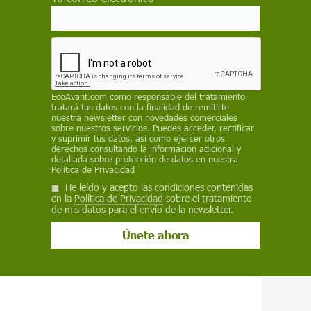
dad en este asunto.
ejo de Seguridad, Guterres condenó los
 Derecho Internacional y criticó a
n el conflicto en Oriente Próximo
.
ues de Hamás y también recordó las raíces
EcoAvant.com
como responsable del tratamiento
tratará tus datos con la finalidad de remitirte
do que los "horribles" ataques no surgieron de
nuestra newsletter con novedades comerciales
56 años de ocupación palestina y la
sobre nuestros servicios. Puedes acceder, rectificar
y suprimir tus datos, así como ejercer otros
 una solución política.
derechos consultando la información adicional y
detallada sobre protección de datos en nuestra
Política de Privacidad
He leído y acepto las condiciones contenidas
flicto palestino-israelí
en la
Política de Privacidad
sobre el tratamiento
de mis datos para el envío de la newsletter.
cas a Guterres