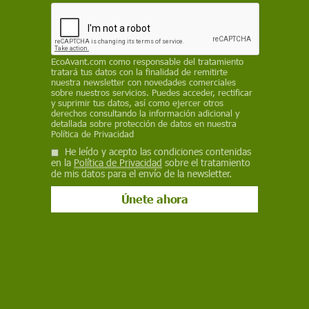
años, que dejó 140.000 muertos. Tres días
después, Nagasaki sufrió un ataque similar que
causó otras 74.000 muertes, marcando un
trágico capítulo en la historia
EcoAvant.com
como responsable del tratamiento
tratará tus datos con la finalidad de remitirte
REDACCIÓN / EP
nuestra newsletter con novedades comerciales
sobre nuestros servicios. Puedes acceder, rectificar
y suprimir tus datos, así como ejercer otros
6 de agosto de 2025
derechos consultando la información adicional y
detallada sobre protección de datos en nuestra
Facebook
X
WhatsApp
Meneame
Seguir en
Política de Privacidad
He leído y acepto las condiciones contenidas
Bluesky
en la
Política de Privacidad
sobre el tratamiento
de mis datos para el envío de la newsletter.