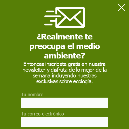
Home
Actualidad
Hiroshima recuerda el 80 aniversario de la bomba atómica y
clama por un mundo sin armas nucleares
¿Realmente te
preocupa el medio
ACTUALIDAD
ambiente?
Hiroshima recuerda el
Entonces inscríbete gratis en nuestra
newsletter y disfruta de lo mejor de la
80 aniversario de la
semana incluyendo nuestras
bomba atómica y
exclusivas sobre ecología.
clama por un mundo
Tu nombre
sin armas nucleares
Tu correo electrónico
Hiroshima conmemora a las víctimas del
bombardeo atómico de EE UU ocurrido hace 80