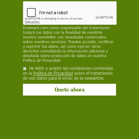
dispongan de etiqueta ambiental de la DGT, por
lo que no podrán circular por el ámbito de la
Zona de Bajas Emisiones
EP
EcoAvant.com
como responsable del tratamiento
tratará tus datos con la finalidad de remitirte
nuestra newsletter con novedades comerciales
31 de marzo de 2021
sobre nuestros servicios. Puedes acceder, rectificar
y suprimir tus datos, así como ejercer otros
derechos consultando la información adicional y
Facebook
X
WhatsApp
Meneame
Seguir en
detallada sobre protección de datos en nuestra
Política de Privacidad
Bluesky
He leído y acepto las condiciones contenidas
en la
Política de Privacidad
sobre el tratamiento
de mis datos para el envío de la newsletter.
Operarios instalando las señales de tráfico definitivas de la zona de
bajas emisiones Rondas BCN / Foto: EP