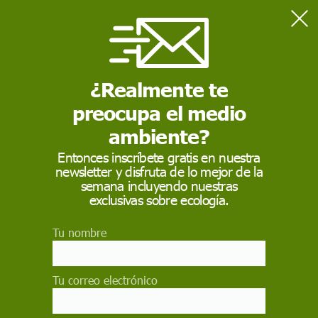
Home
Actualidad
Furgonetas sin etiqueta no podrán circular por la zona de bajas
emisiones de las Rondas de Barcelona
¿Realmente te
preocupa el medio
ACTUALIDAD
ambiente?
Furgonetas sin
Entonces inscríbete gratis en nuestra
newsletter y disfruta de lo mejor de la
etiqueta no podrán
semana incluyendo nuestras
circular por la zona de
exclusivas sobre ecología.
bajas emisiones de las
Tu nombre
Rondas de Barcelona
Tu correo electrónico
Este miércoles 31 de marzo ha finalizado la
moratoria para las furgonetas N1 que no