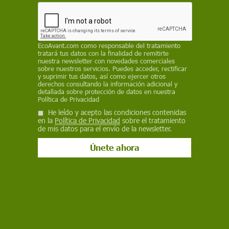
Facebook
X
WhatsApp
Meneame
Seguir en
Bluesky
EcoAvant.com
como responsable del tratamiento
tratará tus datos con la finalidad de remitirte
nuestra newsletter con novedades comerciales
sobre nuestros servicios. Puedes acceder, rectificar
y suprimir tus datos, así como ejercer otros
derechos consultando la información adicional y
detallada sobre protección de datos en nuestra
Política de Privacidad
He leído y acepto las condiciones contenidas
en la
Política de Privacidad
sobre el tratamiento
de mis datos para el envío de la newsletter.
La manada avanza hacia Sabucedo entre una nube de polvo / Foto:
Javier Arcenillas
Desde al menos 24 horas antes, algunos
aficionados ya rastrean el monte. Buscan a las
bestas
, a los caballos salvajes que emergen entre
la neblina característica de esta zona de Galicia.
Los tienen que localizar para concentrarlos y