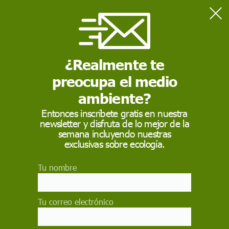
Home
Actualidad
A Rapa das Bestas ¿Cuidado o maltrato?
¿Realmente te
preocupa el medio
ACTUALIDAD
ambiente?
A Rapa das Bestas
Entonces inscríbete gratis en nuestra
¿Cuidado o maltrato?
newsletter y disfruta de lo mejor de la
semana incluyendo nuestras
exclusivas sobre ecología.
Un año más, el pueblo gallego de Sabucedo
acogió entre la polémica la Rapa das Bestas, una
fiesta en que se concentra a cientos de caballos
Tu nombre
semisalvajes para cortarles las crines
ALBERTO G. PALOMO
Tu correo electrónico
22 de julio de 2016