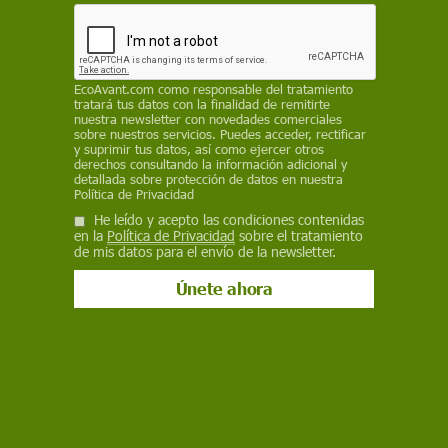
Instagram vincula la lactancia natural
exclusiva con el ideal de buena madre
Una investigación detecta que los comentarios publicados en
EcoAvant.com
como responsable del tratamiento
cuentas de 'instamamis' asocian con frecuencia la buena
tratará tus datos con la finalidad de remitirte
nuestra newsletter con novedades comerciales
maternidad con dar el pecho, generan sentimientos de culpa y
sobre nuestros servicios. Puedes acceder, rectificar
juzgan a quienes recurren al biberón
y suprimir tus datos, así como ejercer otros
derechos consultando la información adicional y
detallada sobre protección de datos en nuestra
Política de Privacidad
He leído y acepto las condiciones contenidas
en la
Política de Privacidad
sobre el tratamiento
de mis datos para el envío de la newsletter.
Actualidad
¿Es mayor de 35 años y aún no es madre? Así es el
estigma que viven las mujeres 'incompletas'