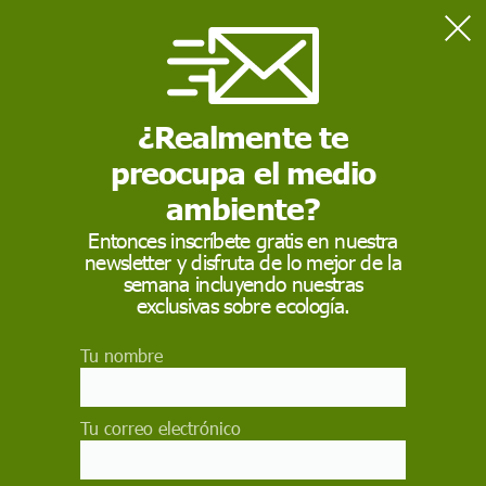
Home
Emoción
¿Realmente te
EMOCIÓN
preocupa el medio
Emoción
es la alteración del ánimo intensa y pasajera,
agradable o penosa, que va acompañada de cierta
ambiente?
conmoción somática.
Entonces inscríbete gratis en nuestra
newsletter y disfruta de lo mejor de la
semana incluyendo nuestras
exclusivas sobre ecología.
Tu nombre
Tu correo electrónico