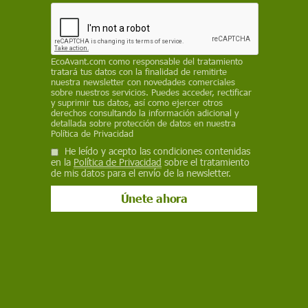
Ciencia
¿Podemos usar los ‘chatbots’ como un
amigo o un psicólogo?
EcoAvant.com
como responsable del tratamiento
tratará tus datos con la finalidad de remitirte
nuestra newsletter con novedades comerciales
En España, el 24 % usa chatbots para apoyo emocional y el 45
sobre nuestros servicios. Puedes acceder, rectificar
% entre 18 y 24 años. Los jóvenes los emplean como amigo,
y suprimir tus datos, así como ejercer otros
amiga o psicólogo, con un uso mayor entre chicas para
derechos consultando la información adicional y
gestionar emociones y sentirse acompañadas
detallada sobre protección de datos en nuestra
Política de Privacidad
He leído y acepto las condiciones contenidas
en la
Política de Privacidad
sobre el tratamiento
de mis datos para el envío de la newsletter.
Salud