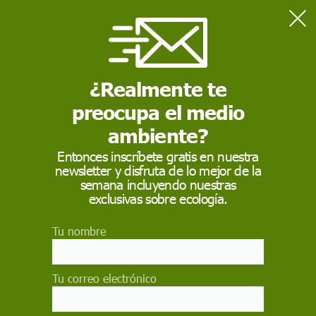
Home
Actualidad
Los estadounidenses ingieren hasta 70.000 microplásticos al
año
¿Realmente te
preocupa el medio
ACTUALIDAD
ambiente?
Los estadounidenses
Entonces inscríbete gratis en nuestra
newsletter y disfruta de lo mejor de la
ingieren hasta 70.000
semana incluyendo nuestras
microplásticos al año
exclusivas sobre ecología.
Tu nombre
Quienes beben agua embotellada pueden
absorber unas 90.000 partículas adicionales
respecto a los que consumen agua del grifo
Tu correo electrónico
EP