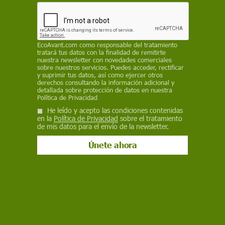
6 de junio de 2019
Facebook
X
WhatsApp
Meneame
Seguir en
Bluesky
EcoAvant.com
como responsable del tratamiento
tratará tus datos con la finalidad de remitirte
nuestra newsletter con novedades comerciales
sobre nuestros servicios. Puedes acceder, rectificar
y suprimir tus datos, así como ejercer otros
derechos consultando la información adicional y
detallada sobre protección de datos en nuestra
Política de Privacidad
He leído y acepto las condiciones contenidas
en la
Política de Privacidad
sobre el tratamiento
de mis datos para el envío de la newsletter.
Las diminutas fibras proceden de la degradación de fragmentos
mayores o se desprenden de los envases de agua y alimentos / Foto:
Monique Raap - University of Victoria
Investigadores de la Sociedad Estadounidense
de Química estiman que
el ciudadano
norteamericano medio consume más de
70.000 partículas de microplásticos al año
,